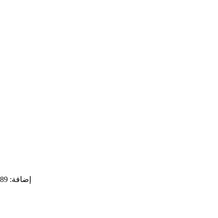
إضافة: 89 نهر كيوجو هنجلي، منطقة بوشان، مدينة زيبو، مقاطعة شاندونغ