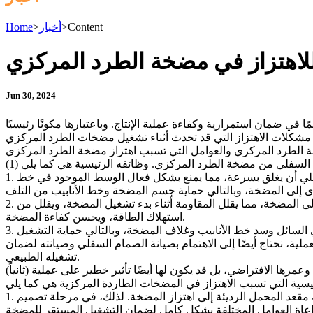
Content
>
أخبار
>
Home
لاهتزاز في مضخة الطرد المركزي
Jun 30, 2024
ي ضمان استمرارية وكفاءة عملية الإنتاج. وباعتبارها مكونًا رئيسيًا
مشكلات الاهتزاز التي قد تحدث أثناء تشغيل مضخات الطرد المركزي
1. منع التدفق العكسي للوسط: عندما تتوقف مضخة الطرد المركزي أو ينخفض ​​الضغط داخل المضخة لأسباب أخرى، يمكن للصمام السفلي أن يغلق بسرعة، مما يمنع بشكل فعال الوسط الموجود في خط
2. تحسين كفاءة المضخة: يظل الصمام السفلي مفتوحًا أثناء التشغيل العادي لمضخة الطرد المركزي، مما يسمح للوسط بالدخول بسلاسة إلى المضخة، مما يقلل المقاومة أثناء بدء تشغيل المضخة، ويقلل من
استهلاك الطاقة، ويحسن كفاءة المضخة.
3. فلتر الشوائب: تحتوي بعض مضخات الطرد المركزي على تصميم فلتر عند الصمام السفلي، والذي يمكنه منع امتصاص الجزيئات الصلبة في السائل وسد خط الأنابيب وغلاف المضخة، وبالتالي حماية التشغيل
ة، نحتاج أيضًا إلى الاهتمام بصيانة الصمام السفلي وصيانته لضمان
تشغيله الطبيعي.
(ثانياً) العوامل التي تسبب الاهتزاز في المضخات الطاردة المركزية قد تسبب مشاكل الاهتزاز أثناء التشغيل، والتي لا تؤثر فقط على أداء المضخة وعمرها الافتراضي، بل قد يكون لها أيضًا تأثير خطير على عملية
1. عوامل التصميم: يمكن أن تؤدي صلابة التصميم غير الكافية لمضخات الطرد المركزي، وعدم مراعاة التصميم الهيدروليكي للمكره، وبنية مقعد المحمل الرديئة إلى اهتزاز المضخة. لذلك، في مرحلة تصميم