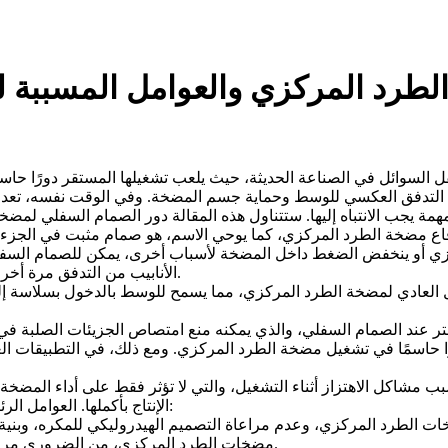
طرد المركزي والعوامل المسببة ل
لسوائل في الصناعة الحديثة، حيث يلعب تشغيلها المستقر دورًا حاسمًا ف
ع التدفق العكسي للوسط وحماية جسم المضخة. وفي الوقت نفسه، تعد 
الأنابيب من التدفق مرة أخرى إلى المضخة، وبالتالي حماية جسم المضخة وخط الأنابيب من التلف.
اسمًا في تشغيل مضخة الطرد المركزي. ومع ذلك، في التطبيقات العملي
الإنتاج بأكملها. العوامل الرئيسية التي تسبب الاهتزاز في المضخات الطاردة المركزية هي كما يلي:
مضخات الطرد المركزي، من الضروري مراعاة العوامل المختلفة بشكل كامل لضمان التشغيل المستقر للمضخة.