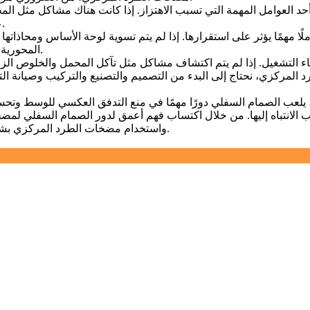
عملية تصنيع المضخة، فقد يتسبب ذلك في حدوث اهتزاز أثناء التشغيل.
المحورية، وتكوين خط الأنابيب غير معقول، فقد يتسبب ذلك في اهتزاز المضخة.
 المركزي، نحتاج إلى البدء من التصميم والتصنيع والتركيب وصيانة ا
الانتباه إليها. من خلال اكتساب فهم أعمق لدور الصمام السفلي لمضخة
واستخدام مضخات الطرد المركزي بشكل أفضل لضمان تشغيلها المستقر وأدائها الفعال في الإنتاج الصناعي.
→