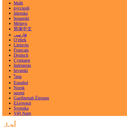
Malti
русский
íslenska
bosanski
Melayu
简体中文
فارسی
O'zbek
Lietuvių
Français
Deutsch
Cymraeg
Indonesia
hrvatski
ไทย
Español
Norsk
suomi
Gaeilgenah Éireann
Ελληνικά
Svenska
Việt Nam
أخبار