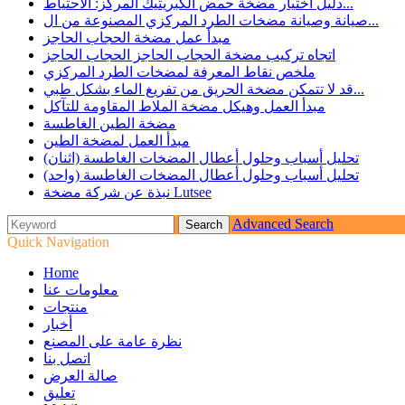
دليل اختيار مضخة حمض الكبريتيك المركز: الاحتياط...
صيانة وصيانة مضخات الطرد المركزي المصنوعة من ال...
مبدأ عمل مضخة الحجاب الحاجز
اتجاه تركيب مضخة الحجاب الحاجز الحجاب الحاجز
ملخص نقاط المعرفة لمضخات الطرد المركزي
قد لا تتمكن مضخة الحريق من تفريغ الماء بشكل طبي...
مبدأ العمل وهيكل مضخة الملاط المقاومة للتآكل
مضخة الطين الغاطسة
مبدأ العمل لمضخة الطين
تحليل أسباب وحلول أعطال المضخات الغاطسة (اثنان)
تحليل أسباب وحلول أعطال المضخات الغاطسة (واحد)
نبذة عن شركة مضخة Lutsee
Advanced Search
Quick Navigation
Home
معلومات عنا
منتجات
أخبار
نظرة عامة على المصنع
اتصل بنا
صالة العرض
تعليق