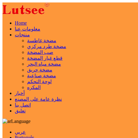
Home
معلومات عنا
منتجات
مضخة غاطسة
مضخة طرد مركزي
صب المضخة
قطع غيار المضخة
مضخة مياه البحر
مضخة حريق
مضخة صناعية
لوحة التحكم
المكره
أخبار
نظرة عامة على المصنع
اتصل بنا
تعليق
Language
عربي
Português