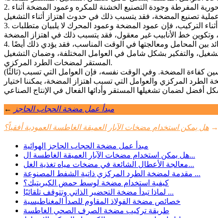
2. جودة التصنيع: تعد جودة تصنيع المضخات الطاردة المركزية أيضًا أحد العوامل المهمة التي تسبب الاهتزاز. إذا كانت هناك مشاكل مثل المحورية المفرطة وجودة التصنيع الخشنة للمكره وعمود المضخة أثناء
3. مشكلة التركيب: يعد تركيب مضخة الطرد المركزي أيضًا عاملًا مهمًا يؤثر على استقرارها. إذا لم يتم تسوية لوحة الأساس ومحاذاتها أثناء التركيب، فإن عمود المضخة وعمود المحرك لا يلبيان متطلبات
4. التشغيل والصيانة: تحتاج مضخة الطرد المركزي إلى صيانة منتظمة أثناء التشغيل. إذا لم يتم اكتشاف مشاكل مثل تآكل المحمل والخلوص الزائد بين المحامل ومعالجتها في الوقت المناسب، فقد يؤدي ذلك أيضًا
لتشغيل، والتفكير بشكل شامل في العوامل المختلفة، وضمان التشغيل
المستقر لمضخات الطرد المركزي.
(ثالثًا) الاستنتاج: باعتباره أحد المكونات الرئيسية لمضخات الطرد المركزي، يلعب الصمام السفلي دورًا مهمًا في منع التدفق العكسي للوسط وتحسين كفاءة المضخة. وفي الوقت نفسه، فإن العوامل التي تسبب
 الطرد المركزي والعوامل التي تسبب اهتزاز المضخة، يمكننا اختيار
مبدأ عمل مضخة الحجاب الحاجز
←
هل يمكن استخدام مضخات الآبار العميقة الغاطسة العمودية أفقياً؟
مبدأ عمل مضخة الحجاب الحاجز الهوائية
هل يمكن استخدام مضخات الآبار العميقة الغاطسة ال...
معالجة الأعطال الشائعة في مضخات مياه تغذية الغل...
مقدمة لمضخة الطرد المركزي ذاتية الشفط المصنوعة ...
كيفية استخدام مضخة لوسط حمض الكبريتيك؟
لماذا تبدأ مضخة التحضير الذاتي وتتوقف تلقائيًا ...
خصائص مضخة الفولاذ المقاوم للصدأ المغناطيسية
طريقة تركيب مضخة الصرف الصحي الغاطسة