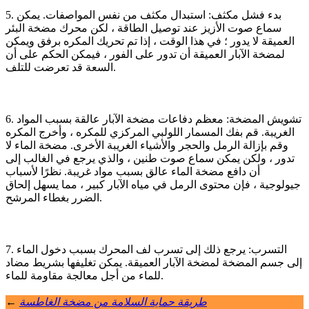
5. بدء فشل مكثف: استبدال مكثف من نفس المواصفات. يمكن
سماع صوت الأزيز عند توصيل الطاقة ، لكن محرك مضخة البئر
العميقة لا يدور ؛ في هذا الوقت ، إذا تم تحريك المكره برفق ويمكن
لمضخة الآبار العميقة أن تدور على الفور ، فيمكن الحكم على أن
السعة قد تعرضت للتلف.
6. تشويش المضخة: معظم دفاعات مضخة الآبار عالقة بسبب المواد
الغريبة. قم بفك المسمار اللولبي المركزي للمكره ، وأخرج المكره
وقم بإزالة الرمل والحجر والأشياء الغريبة الأخرى. مضخة الماء لا
تدور ، ولكن يمكن سماع صوت طنين ، والذي يرجع في الغالب إلى
أن دافع مضخة الماء عالق بسبب مواد غريبة. نظرًا لأسباب
جيولوجية ، فإن محتوى الرمل في مياه الآبار كبير ، مما يسهل إلحاق
الضرر بغطاء المرشح.
7. التسرب: يرجع ذلك إلى تسرب لف المحرك بسبب دخول الماء
إلى جسم المضخة لمضخة الآبار العميقة. يمكن تغليفها بشريط مضاد
للماء من أجل معالجة مقاومة للماء.
طريقة حماية السلامة من مضخة الغاطسة
←