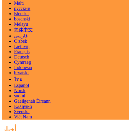
Malti
русский
íslenska
bosanski
Melayu
简体中文
فارسی
O'zbek
Lietuvių
Français
Deutsch
Cymraeg
Indonesia
hrvatski
ไทย
Español
Norsk
suomi
Gaeilgenah Éireann
Ελληνικά
Svenska
Việt Nam
أخبار