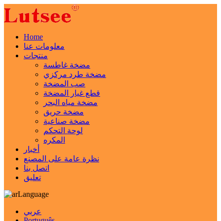
Home
معلومات عنا
منتجات
مضخة غاطسة
مضخة طرد مركزي
صب المضخة
قطع غيار المضخة
مضخة مياه البحر
مضخة حريق
مضخة صناعية
لوحة التحكم
المكره
أخبار
نظرة عامة على المصنع
اتصل بنا
تعليق
Language
عربي
Português