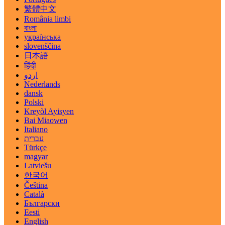
繁體中文
România limbi
বাংলা
українська
slovenščina
日本語
हिंदी
اردو
Nederlands
dansk
Polski
Kreyòl Ayisyen
Bai Miaowen
Italiano
עברית
Türkçe
magyar
Latviešu
한국어
Čeština
Català
Български
Eesti
English