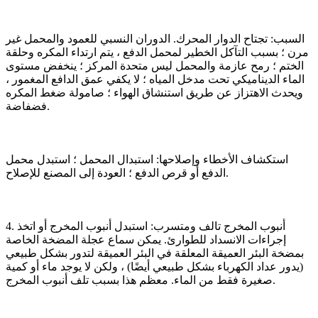
السبب: تجتاح الدوار المحرك. الدوران النسبي للعمود والمحمل غير
مرن ؛ بسبب التآكل الخطير لمحمل الدفع ، يتم ارتداء المكره وحلقة
الختم ؛ رمح عازمة والمحمل ليس متحدة المركز ؛ ينخفض ​​مستوى
الماء الديناميكي تحت مدخل المياه ؛ لا يكفي عمق الدافع المغمور ،
ويحدث الاهتزاز عن طريق استنشاق الهواء ؛ صامولة ضغط المكره
فضفاضة.
استكشاف الأخطاء وإصلاحها: استبدال المحمل ؛ استبدل محمل
الدفع أو قرص الدفع ؛ العودة إلى المصنع للإصلاح.
4. أنبوب المخرج تالف ومتسرب: استبدل أنبوب المخرج أو اتخذ
إجراءات الانسداد للطوارئ. يمكن سماع عجلة المضخة الخاصة
بمضخة البئر العميقة المعلقة في البئر العميقة لتدور بشكل طبيعي
(يدور عداد الكهرباء بشكل طبيعي أيضًا) ، ولكن لا يوجد ماء أو كمية
صغيرة فقط من الماء. معظم هذا بسبب تلف أنبوب المخرج.