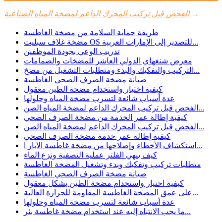
→
الفحص قبل تركيب المحرك الداعم لمضخة المياه الصناعية
طريقة حماية السلامة من مضخة الغاطسة
مضخة غلاف سبليت OS للتصدير إلى الإمارات العربية...
تدريب الوعي بجودة الموظفين
معرض شنغهاي الدولي العاشر للمضخات والصمامات
التركيب والتفكيك والبدء ومتطلبات التشغيل من مضخ...
صيانة مضخة الصرف الصحي الغاطسة
كيفية اختيار واستخدام مضخة الطين معقول
عدة أسباب شائعة لتسرب مضخة المياه وحلولها
الفحص قبل تركيب المحرك الداعم لمضخة المياه الصن...
كيفية إطالة عمر الخدمة من مضخة الصرف الصحي
الفحص قبل تركيب المحرك الداعم لمضخة المياه الصن...
كيفية إطالة عمر خدمة مضخة الصرف الصحي
استكشاف الأخطاء وإصلاحها من مضخة غاطسة الآبار ا...
كيف ينهي الفلتر عملية التصفية ونزع الماء
متطلبات تركيب وتفكيك وبدء وتشغيل المضخة الغاطسة
صيانة مضخة الصرف الصحي الغاطسة
كيفية اختيار واستخدام مضخة الطين بشكل معقول
على عمق المضخة الغاطسة المقاومة للحرارة العالية...
عدة أسباب شائعة لتسرب مضخة المياه وحلولها
ما يجب الانتباه إليه عند استخدام مضخة غاطسة بئر...