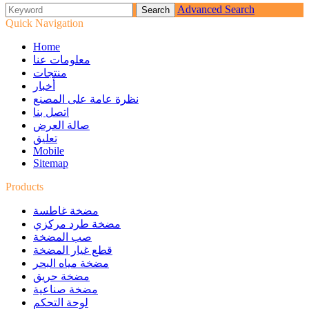
Advanced Search
Quick Navigation
Home
معلومات عنا
منتجات
أخبار
نظرة عامة على المصنع
اتصل بنا
صالة العرض
تعليق
Mobile
Sitemap
Products
مضخة غاطسة
مضخة طرد مركزي
صب المضخة
قطع غيار المضخة
مضخة مياه البحر
مضخة حريق
مضخة صناعية
لوحة التحكم