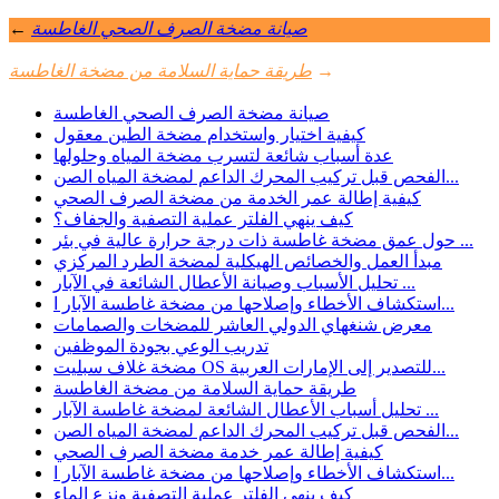
صيانة مضخة الصرف الصحي الغاطسة
←
→
طريقة حماية السلامة من مضخة الغاطسة
صيانة مضخة الصرف الصحي الغاطسة
كيفية اختيار واستخدام مضخة الطين معقول
عدة أسباب شائعة لتسرب مضخة المياه وحلولها
الفحص قبل تركيب المحرك الداعم لمضخة المياه الصن...
كيفية إطالة عمر الخدمة من مضخة الصرف الصحي
كيف ينهي الفلتر عملية التصفية والجفاف؟
حول عمق مضخة غاطسة ذات درجة حرارة عالية في بئر ...
مبدأ العمل والخصائص الهيكلية لمضخة الطرد المركزي
تحليل الأسباب وصيانة الأعطال الشائعة في الآبار ...
استكشاف الأخطاء وإصلاحها من مضخة غاطسة الآبار ا...
معرض شنغهاي الدولي العاشر للمضخات والصمامات
تدريب الوعي بجودة الموظفين
مضخة غلاف سبليت OS للتصدير إلى الإمارات العربية...
طريقة حماية السلامة من مضخة الغاطسة
تحليل أسباب الأعطال الشائعة لمضخة غاطسة الآبار ...
الفحص قبل تركيب المحرك الداعم لمضخة المياه الصن...
كيفية إطالة عمر خدمة مضخة الصرف الصحي
استكشاف الأخطاء وإصلاحها من مضخة غاطسة الآبار ا...
كيف ينهي الفلتر عملية التصفية ونزع الماء