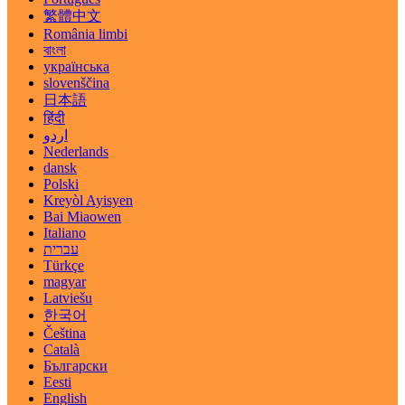
繁體中文
România limbi
বাংলা
українська
slovenščina
日本語
हिंदी
اردو
Nederlands
dansk
Polski
Kreyòl Ayisyen
Bai Miaowen
Italiano
עברית
Türkçe
magyar
Latviešu
한국어
Čeština
Català
Български
Eesti
English