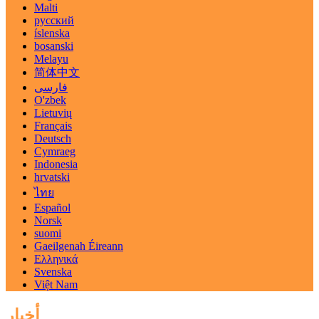
Malti
русский
íslenska
bosanski
Melayu
简体中文
فارسی
O'zbek
Lietuvių
Français
Deutsch
Cymraeg
Indonesia
hrvatski
ไทย
Español
Norsk
suomi
Gaeilgenah Éireann
Ελληνικά
Svenska
Việt Nam
أخبار