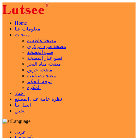
Home
معلومات عنا
منتجات
مضخة غاطسة
مضخة طرد مركزي
صب المضخة
قطع غيار المضخة
مضخة مياه البحر
مضخة حريق
مضخة صناعية
لوحة التحكم
المكره
أخبار
نظرة عامة على المصنع
اتصل بنا
تعليق
Language
عربي
Português