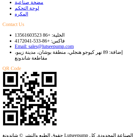
مضخة صناعية
لوحة التحكم
المكره
Contact Us
الخلية: +86 13561603523
فاكس: +86-533-4172041
Email: sales@lutseepump.com
إضافة: 89 نهر كيوجو هنجلي، منطقة بوشان، مدينة زيبو،
مقاطعة شاندونغ
QR Code
حقوق الطبع والنشر © شاندونغ Lutseepump الصناعة المحدودة. كل