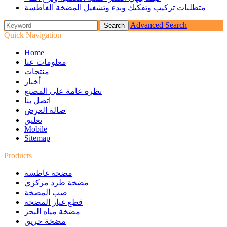
متطلبات تركيب وتفكيك وبدء وتشغيل المضخة الغاطسة
Advanced Search
Quick Navigation
Home
معلومات عنا
منتجات
أخبار
نظرة عامة على المصنع
اتصل بنا
صالة العرض
تعليق
Mobile
Sitemap
Products
مضخة غاطسة
مضخة طرد مركزي
صب المضخة
قطع غيار المضخة
مضخة مياه البحر
مضخة حريق