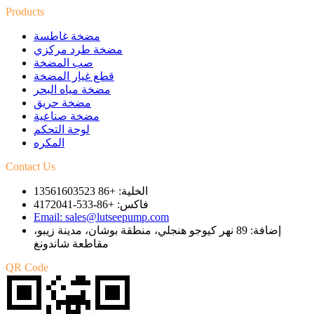
Products
مضخة غاطسة
مضخة طرد مركزي
صب المضخة
قطع غيار المضخة
مضخة مياه البحر
مضخة حريق
مضخة صناعية
لوحة التحكم
المكره
Contact Us
الخلية: +86 13561603523
فاكس: +86-533-4172041
Email: sales@lutseepump.com
إضافة: 89 نهر كيوجو هنجلي، منطقة بوشان، مدينة زيبو،
مقاطعة شاندونغ
QR Code