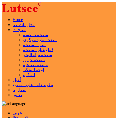
Home
معلومات عنا
منتجات
مضخة غاطسة
مضخة طرد مركزي
صب المضخة
قطع غيار المضخة
مضخة مياه البحر
مضخة حريق
مضخة صناعية
لوحة التحكم
المكره
أخبار
نظرة عامة على المصنع
اتصل بنا
تعليق
Language
عربي
Português