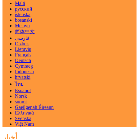
Malti
русский
íslenska
bosanski
Melayu
简体中文
فارسی
O'zbek
Lietuvių
Français
Deutsch
Cymraeg
Indonesia
hrvatski
ไทย
Español
Norsk
suomi
Gaeilgenah Éireann
Ελληνικά
Svenska
Việt Nam
أخبار