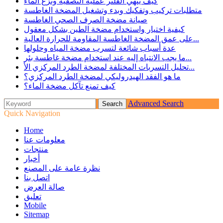
كيف ينهي الفلتر عملية التصفية ونزع الماء
متطلبات تركيب وتفكيك وبدء وتشغيل المضخة الغاطسة
صيانة مضخة الصرف الصحي الغاطسة
كيفية اختيار واستخدام مضخة الطين بشكل معقول
على عمق المضخة الغاطسة المقاومة للحرارة العالية...
عدة أسباب شائعة لتسرب مضخة المياه وحلولها
ما يجب الانتباه إليه عند استخدام مضخة غاطسة بئر...
تحليل التسربات المختلفة لمضخة الطرد المركزي الأ...
ما هو الفقد الهيدروليكي لمضخة الطرد المركزي؟
كيف تمنع تآكل مضخة الماء؟
Advanced Search
Quick Navigation
Home
معلومات عنا
منتجات
أخبار
نظرة عامة على المصنع
اتصل بنا
صالة العرض
تعليق
Mobile
Sitemap