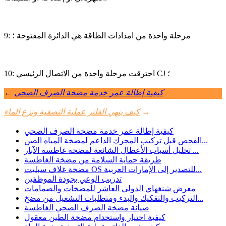
9: مرحلة واحدة من امدادات الطاقة هي الدائرة المفتوحة ؛
10: احترقت مرحلة واحدة من الاتصال الرئيسي CJ ؛
كيفية إطالة عمر خدمة مضخة الصرف الصحي
←
→
كيف ينهي الفلتر عملية التصفية ونزع الماء
كيفية إطالة عمر خدمة مضخة الصرف الصحي
الفحص قبل تركيب المحرك الداعم لمضخة المياه الصن...
تحليل أسباب الأعطال الشائعة لمضخة غاطسة الآبار ...
طريقة حماية السلامة من مضخة الغاطسة
مضخة غلاف سبليت OS للتصدير إلى الإمارات العربية...
تدريب الوعي بجودة الموظفين
معرض شنغهاي الدولي العاشر للمضخات والصمامات
التركيب والتفكيك والبدء ومتطلبات التشغيل من مضخ...
صيانة مضخة الصرف الصحي الغاطسة
كيفية اختيار واستخدام مضخة الطين معقول