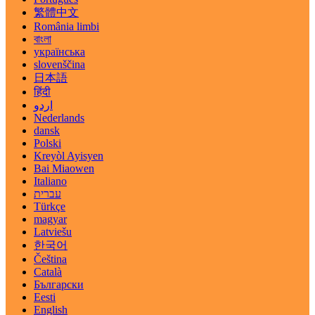
繁體中文
România limbi
বাংলা
українська
slovenščina
日本語
हिंदी
اردو
Nederlands
dansk
Polski
Kreyòl Ayisyen
Bai Miaowen
Italiano
עברית
Türkçe
magyar
Latviešu
한국어
Čeština
Català
Български
Eesti
English