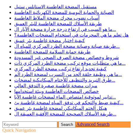
مستقبل المضخة الغاطسة الاستانلس ستيل
الصيانة والحماية اليومية للمضخة الكهربائية الغاطسة
أسباب نضوب محرك مضخة الملاط الغاطسة
طريقة الأسلاك للمضخة الغاطسة للبئر العميق
ما هو السبب في ارتفاع درجة حرارة مضخة الآبار ال...
هل تعلم ما هي المحرمات في استخدام المضخات الغاطسة؟
كيفية اختيار مضخة غاطسة بئر عميق
طريقة صيانة وصيانة مضخة الطرد المركزي للمياه ال...
طريقة حماية السلامة للمضخة الغاطسة
شروط وخصائص مضخة الصرف الصحي غير المسدودة
ما هي متطلبات موقع تركيب مضخة الطرد المركزي ذات...
كيفية تحديد ارتفاع تركيب مضخة الطرد المركزي
ما هي وظيفة حلقة الحد من التسرب لمضخة الطرد الم...
طرق التبريد والتنظيف للأختام الميكانيكية لمضخات...
ميزات مضخة غاطسة صغيرة التدفق العالي
خصائص المضخات الغاطسة وبيئة استخدامها
تدابير لموثوقية امتصاص الماء لمضخات غاطسة الآبا...
كيفية ضبط والتحكم في تدفق المياه لمضخة غاطسة بئ...
هيكل الختم الميكانيكي لمضخة غاطسة بئر عميق
طريقة الأسلاك الصحيحة للمضخة الأفقية العميقة ال...
Advanced Search
Quick Navigation