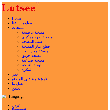
Home
معلومات عنا
منتجات
مضخة غاطسة
مضخة طرد مركزي
صب المضخة
قطع غيار المضخة
مضخة مياه البحر
مضخة حريق
مضخة صناعية
لوحة التحكم
المكره
أخبار
نظرة عامة على المصنع
اتصل بنا
تعليق
Language
عربي
Português