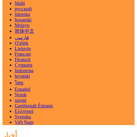
Malti
русский
íslenska
bosanski
Melayu
简体中文
فارسی
O'zbek
Lietuvių
Français
Deutsch
Cymraeg
Indonesia
hrvatski
ไทย
Español
Norsk
suomi
Gaeilgenah Éireann
Ελληνικά
Svenska
Việt Nam
أخبار