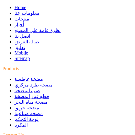
Home
معلومات عنا
منتجات
أخبار
نظرة عامة على المصنع
اتصل بنا
صالة العرض
تعليق
Mobile
Sitemap
Products
مضخة غاطسة
مضخة طرد مركزي
صب المضخة
قطع غيار المضخة
مضخة مياه البحر
مضخة حريق
مضخة صناعية
لوحة التحكم
المكره