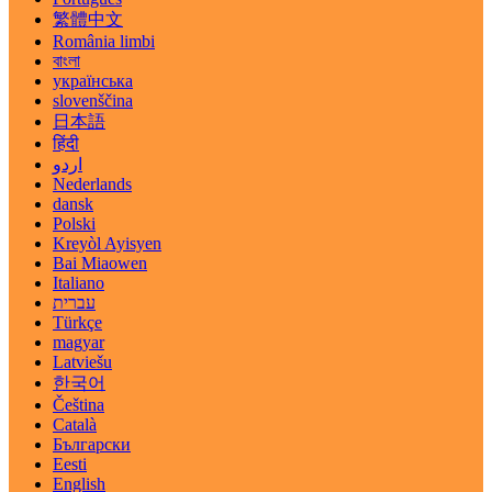
繁體中文
România limbi
বাংলা
українська
slovenščina
日本語
हिंदी
اردو
Nederlands
dansk
Polski
Kreyòl Ayisyen
Bai Miaowen
Italiano
עברית
Türkçe
magyar
Latviešu
한국어
Čeština
Català
Български
Eesti
English