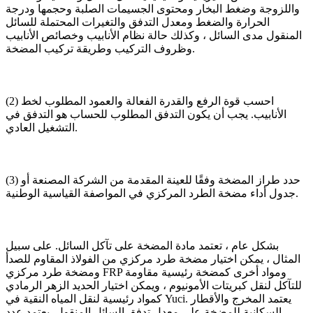
واللزوجة وضغط البخار ومحتوى الجسيمات الصلبة وحجمها ودرجة
الحرارة والضغط ومعدل التدفق والتغيرات المحتملة للسائل
المنقول مدى السائل ، وكذلك حالة نظام الأنابيب وخصائص الأنابيب
وظروف التركيب وطريقة تركيب المضخة.
(2) احسب قوة الرفع والقدرة الفعالة والعمود المطلوب لخط
الأنابيب. يجب أن يكون التدفق المطلوب للحساب هو التدفق في
التشغيل العادي.
(3) حدد طراز المضخة وفقًا للعينة المقدمة من الشركة المصنعة أو
جدول أداء مضخة الطرد المركزي في المواصفة القياسية الوطنية.
بشكل عام ، تعتمد مادة المضخة على تآكل السائل. على سبيل
المثال ، يمكن اختيار مضخة طرد مركزي من الفولاذ المقاوم للصدأ
ومضخة طرد مركزي FRP ومواد أخرى كمضخة رئيسية مقاومة
للتآكل لنقل كبريتات الأمونيوم ، ويمكن اختيار الحديد الزهر الرمادي
كمواد رئيسية لنقل المياه النقية في Yuci. يعتمد المخرج والأقطار
السكانية للمضخة على معدل تدفق السائل المنقول. يعتمد عدد