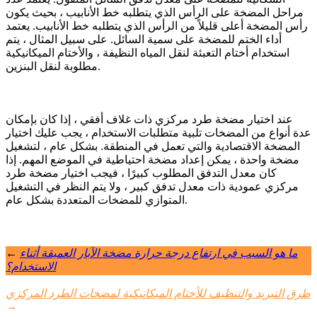
مراحل المضخة على الرأس الذي يتطلبه خط الأنابيب ، بحيث يكون
رأس المضخة أعلى قليلاً من الرأس الذي يتطلبه خط الأنابيب. يعتمد
أداء الختم للمضخة على سمية السائل. على سبيل المثال ، يتم
استخدام أختام التعبئة لنقل المياه النظيفة ، والأختام الميكانيكية
مطلوبة لنقل البنزين.
عند اختيار مضخة طرد مركزي ذات غلاف أفقي ، إذا كان بإمكان
عدة أنواع من المضخات تلبية متطلبات الاستخدام ، يجب عليك اختيار
المضخة الاقتصادية والتي تعمل في المنطقة. بشكل عام ، لتشغيل
مضخة واحدة ، يمكن إعداد مضخة احتياطية في الموضع المهم. إذا
كان معدل التدفق المطلوب كبيرًا ، فيجب اختيار مضخة طرد
مركزي عمودية ذات معدل تدفق كبير ، ولا يتم النظر في التشغيل
المتوازي للمضخات المتعددة بشكل عام.
ما هو السبب في ارتفاع درجة حرارة مضخة الآبار العميقة أثناء
←
الاستخدام؟
طرق التبريد والتنظيف للأختام الميكانيكية لمضخات الطرد المركزي
→