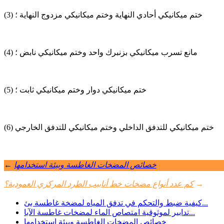
(3) ختم ميكانيكي أحادي النهاية وختم ميكانيكي مزدوج النهاية ؛
(4) مانع تسرب ميكانيكي بزنبرك واحد وختم ميكانيكي نابض ؛
(5) ختم ميكانيكي دوار وختم ميكانيكي ثابت ؛
(6) ختم ميكانيكي للتدفق الداخلي وختم ميكانيكي للتدفق الخارجي
خصائص المضخات الغاطسة وبيئة استخدامها
←
→
كم عدد أنواع مضخات خط أنابيب الطرد المركزي العمودية؟
كيفية ضبط والتحكم في تدفق المياه لمضخة غاطسة بئ...
تدابير لموثوقية امتصاص الماء لمضخات غاطسة الآبا...
خصائص المضخات الغاطسة وبيئة استخدامها