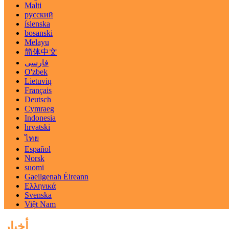
Malti
русский
íslenska
bosanski
Melayu
简体中文
فارسی
O'zbek
Lietuvių
Français
Deutsch
Cymraeg
Indonesia
hrvatski
ไทย
Español
Norsk
suomi
Gaeilgenah Éireann
Ελληνικά
Svenska
Việt Nam
أخبار