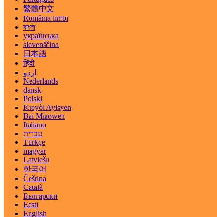
繁體中文
România limbi
বাংলা
українська
slovenščina
日本語
हिंदी
اردو
Nederlands
dansk
Polski
Kreyòl Ayisyen
Bai Miaowen
Italiano
עברית
Türkçe
magyar
Latviešu
한국어
Čeština
Català
Български
Eesti
English