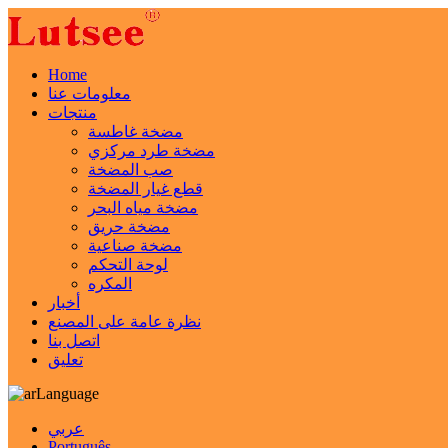
Home
معلومات عنا
منتجات
مضخة غاطسة
مضخة طرد مركزي
صب المضخة
قطع غيار المضخة
مضخة مياه البحر
مضخة حريق
مضخة صناعية
لوحة التحكم
المكره
أخبار
نظرة عامة على المصنع
اتصل بنا
تعليق
Language
عربي
Português