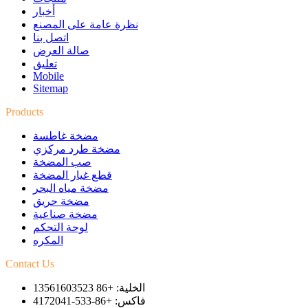
أخبار
نظرة عامة على المصنع
اتصل بنا
صالة العرض
تعليق
Mobile
Sitemap
Products
مضخة غاطسة
مضخة طرد مركزي
صب المضخة
قطع غيار المضخة
مضخة مياه البحر
مضخة حريق
مضخة صناعية
لوحة التحكم
المكره
Contact Us
الخلية: +86 13561603523
فاكس: +86-533-4172041