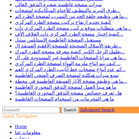
ميزات مضخة غاطسة صغيرة التدفق العالي
طرق التبريد والتنظيف للأختام الميكانيكية لمضخات...
ما هي وظيفة حلقة الحد من التسرب لمضخة الطرد الم...
كيفية تحديد ارتفاع تركيب مضخة الطرد المركزي
ما هي متطلبات موقع تركيب مضخة الطرد المركزي ذات...
كيفية اختيار مضخة الطرد المركزي ذات الغلاف الأف...
مستقبل المضخة الغاطسة الاستانلس ستيل
طريقة الأسلاك الصحيحة للمضخة الأفقية العميقة ال...
يعلمك الرجل الكبير كيفية معرفة مضخة الطرد المرك...
ما هي مزايا المضخات الغاطسة غير المسدودة على ال...
كيف يتم إنتاج ملزمة الهواء لمضخة الطرد المركزي ...
كم عدد أنواع مضخات خط أنابيب الطرد المركزي العم...
تسع ميزات هيكلية لمضخة الصرف الصحي الغاطسة
ما هي وظيفة مضخة الآبار العميقة الغاطسة في محطة...
ما هو مبدأ العمل لمضخة التدفق المحوري الغاطسة
هل تعرف خصائص مضخة التدفق المحوري الغاطسة؟
ما هي المحرمات من استخدام المضخات الغاطسة
Advanced Search
Quick Navigation
Home
معلومات عنا
منتجات