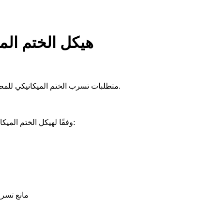
هيكل الختم ال
متطلبات تسرب الختم الميكانيكي للمضخة الكهربائية الغاطسة أعلى بكثير من متطلبات مضخة المياه العامة.
وفقًا لهيكل الختم الميكانيكي الشائع الاستخدام للمضخات الغاطسة ، فإن الأنواع الأساسية هي:
(2) مانع 