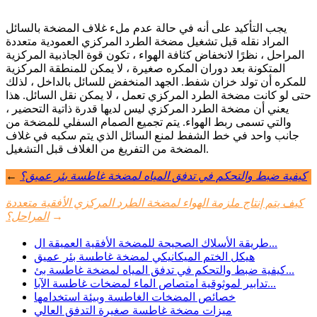
يجب التأكيد على أنه في حالة عدم ملء غلاف المضخة بالسائل
المراد نقله قبل تشغيل مضخة الطرد المركزي العمودية متعددة
المراحل ، نظرًا لانخفاض كثافة الهواء ، تكون قوة الجاذبية المركزية
المتكونة بعد دوران المكره صغيرة ، لا يمكن للمنطقة المركزية
للمكره أن تولد خزان شفط. الجهد المنخفض للسائل بالداخل ، لذلك
حتى لو كانت مضخة الطرد المركزي تعمل ، لا يمكن نقل السائل. هذا
يعني أن مضخة الطرد المركزي ليس لديها قدرة ذاتية التحضير ،
والتي تسمى ربط الهواء. يتم تجميع الصمام السفلي للمضخة من
جانب واحد في خط الشفط لمنع السائل الذي يتم سكبه في غلاف
المضخة من التفريغ من الغلاف قبل التشغيل.
كيفية ضبط والتحكم في تدفق المياه لمضخة غاطسة بئر عميق؟
←
كيف يتم إنتاج ملزمة الهواء لمضخة الطرد المركزي الأفقية متعددة
→
المراحل؟
طريقة الأسلاك الصحيحة للمضخة الأفقية العميقة ال...
هيكل الختم الميكانيكي لمضخة غاطسة بئر عميق
كيفية ضبط والتحكم في تدفق المياه لمضخة غاطسة بئ...
تدابير لموثوقية امتصاص الماء لمضخات غاطسة الآبا...
خصائص المضخات الغاطسة وبيئة استخدامها
ميزات مضخة غاطسة صغيرة التدفق العالي