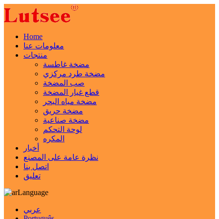
Home
معلومات عنا
منتجات
مضخة غاطسة
مضخة طرد مركزي
صب المضخة
قطع غيار المضخة
مضخة مياه البحر
مضخة حريق
مضخة صناعية
لوحة التحكم
المكره
أخبار
نظرة عامة على المصنع
اتصل بنا
تعليق
Language
عربي
Português