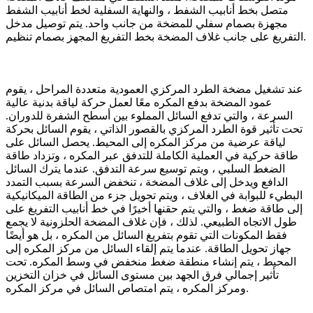
متصل بخط أنابيب الشفط ، والنهاية السفلية لخط أنابيب الشفط
مجهزة بصمام سفلي للمضخة من جانب واحد. يتم توصيل مدخل
التفريغ على جانب غلاف المضخة بخط التفريغ المجهز بصمام تنظيم.
عند تشغيل مضخة الطرد المركزي العمودية متعددة المراحل ، يقوم
عمود المضخة بدفع المكره معًا لعمل حركة لياقة بدنية عالية
السرعة ، والتي تدفع السائل المملوء بين أسطح الشفرة للدوران.
تحت تأثير قوة الطرد المركزي بالقصور الذاتي ، يقوم السائل بحركة
لياقة عرضية من مركز المكره إلى المحيط. يحصل السائل على
طاقة حركية في العملية الكاملة للتدفق عبر المكره ، وتزداد طاقة
الضغط السلبي ، ويتم توسيع سرعة التدفق. عندما يترك السائل
الدافع ويدخل إلى غلاف المضخة ، تنخفض السرعة بسبب التمدد
البطيء للبوابة في الغلاف ، ويتم تحويل جزء من الطاقة الميكانيكية
إلى طاقة ضغط ، والتي يتم حقنها أخيرًا في خط أنابيب التفريغ على
طول الاتجاه الطبيعي. لذلك ، فإن غلاف المضخة الحلزونية لا يجمع
فقط المكونات التي تقوم بتفريغ السائل من المكره ، بل هو أيضًا
جهاز تحويل الطاقة. عندما يتم إلقاء السائل من مركز المكره إلى
المحيط ، يتم إنشاء منطقة ضغط منخفض في وسط المكره. تحت
تأثير إجمالي فرق الجهد بين مستوى السائل في خزان التخزين
ومركز المكره ، يتم امتصاص السائل في مركز المكره.