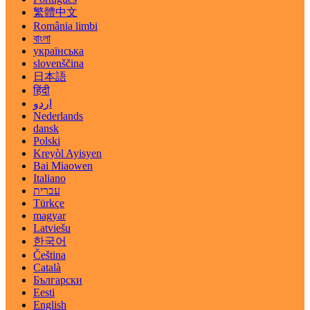
繁體中文
România limbi
বাংলা
українська
slovenščina
日本語
हिंदी
اردو
Nederlands
dansk
Polski
Kreyòl Ayisyen
Bai Miaowen
Italiano
עברית
Türkçe
magyar
Latviešu
한국어
Čeština
Català
Български
Eesti
English