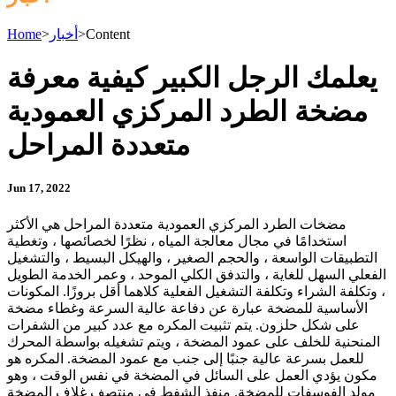
Content
>
أخبار
>
Home
يعلمك الرجل الكبير كيفية معرفة
مضخة الطرد المركزي العمودية
متعددة المراحل
Jun 17, 2022
مضخات الطرد المركزي العمودية متعددة المراحل هي الأكثر
استخدامًا في مجال معالجة المياه ، نظرًا لخصائصها ، وتغطية
التطبيقات الواسعة ، والحجم الصغير ، والهيكل البسيط ، والتشغيل
الفعلي السهل للغاية ، والتدفق الكلي الموحد ، وعمر الخدمة الطويل
، وتكلفة الشراء وتكلفة التشغيل الفعلية كلاهما أقل بروزًا. المكونات
الأساسية للمضخة عبارة عن دفاعة عالية السرعة وغطاء مضخة
على شكل حلزون. يتم تثبيت المكره مع عدد كبير من الشفرات
المنحنية للخلف على عمود المضخة ، ويتم تشغيله بواسطة المحرك
للعمل بسرعة عالية جنبًا إلى جنب مع عمود المضخة. المكره هو
مكون يؤدي العمل على السائل في المضخة في نفس الوقت ، وهو
مولد الفوسفات للمضخة. منفذ الشفط في منتصف غلاف المضخة