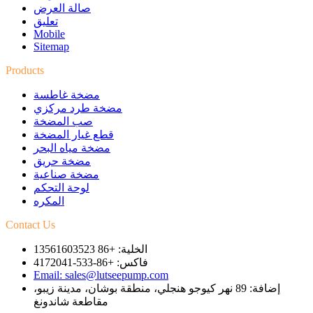
صالة العرض
تعليق
Mobile
Sitemap
Products
مضخة غاطسة
مضخة طرد مركزي
صب المضخة
قطع غيار المضخة
مضخة مياه البحر
مضخة حريق
مضخة صناعية
لوحة التحكم
المكره
Contact Us
الخلية: +86 13561603523
فاكس: +86-533-4172041
Email: sales@lutseepump.com
إضافة: 89 نهر كيوجو هنجلي، منطقة بوشان، مدينة زيبو،
مقاطعة شاندونغ