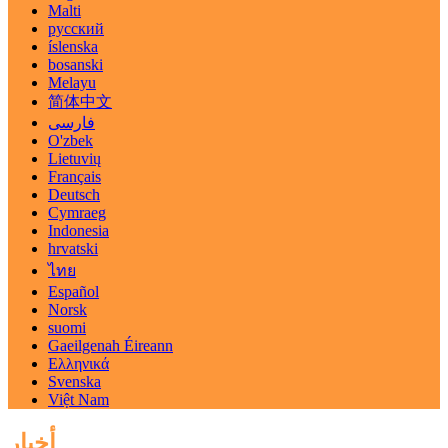
Malti
русский
íslenska
bosanski
Melayu
简体中文
فارسی
O'zbek
Lietuvių
Français
Deutsch
Cymraeg
Indonesia
hrvatski
ไทย
Español
Norsk
suomi
Gaeilgenah Éireann
Ελληνικά
Svenska
Việt Nam
أخبار