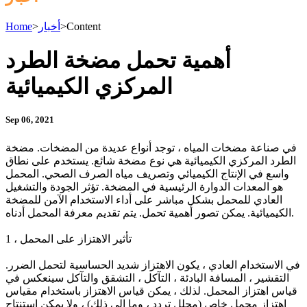
Content
>
أخبار
>
Home
أهمية تحمل مضخة الطرد
المركزي الكيميائية
Sep 06, 2021
في صناعة مضخات المياه ، توجد أنواع عديدة من المضخات. مضخة
الطرد المركزي الكيميائية هي نوع مضخة شائع. يستخدم على نطاق
واسع في الإنتاج الكيميائي وتصريف مياه الصرف الصحي. المحمل
هو المعدات الدوارة الرئيسية في المضخة. تؤثر الجودة والتشغيل
العادي للمحمل بشكل مباشر على أداء الاستخدام الآمن للمضخة
الكيميائية. يمكن تصور أهمية تحمل. يتم تقديم معرفة المحمل أدناه.
1 ، تأثير الاهتزاز على المحمل
في الاستخدام العادي ، يكون الاهتزاز شديد الحساسية لتحمل الضرر.
التقشير ، المسافة البادئة ، التآكل ، التشقق والتآكل سينعكس في
قياس اهتزاز المحمل. لذلك ، يمكن قياس الاهتزاز باستخدام مقياس
اهتزاز محمل خاص (محلل تردد ، وما إلى ذلك) ، ولا يمكن استنتاج