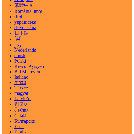
繁體中文
România limbi
বাংলা
українська
slovenščina
日本語
हिंदी
اردو
Nederlands
dansk
Polski
Kreyòl Ayisyen
Bai Miaowen
Italiano
עברית
Türkçe
magyar
Latviešu
한국어
Čeština
Català
Български
Eesti
English