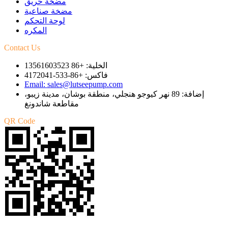
مضخة حريق
مضخة صناعية
لوحة التحكم
المكره
Contact Us
الخلية: +86 13561603523
فاكس: +86-533-4172041
Email: sales@lutseepump.com
إضافة: 89 نهر كيوجو هنجلي، منطقة بوشان، مدينة زيبو،
مقاطعة شاندونغ
QR Code