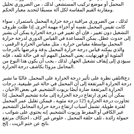
المحمل أو موضع تركيب المستشعر. لذلك ، من الضروري تحليل
ومقارنة القيم المقاسة لكل آلة مسبقًا لتحديد معيار الحكم.
لذلك ، من الضروري مراقبة درجة حرارة المحمل باستمرار ، سواء
كانت تقيس المحمل نفسه أو أجزاء مهمة أخرى. إذا ظلت ظروف
التشغيل دون تغيير ، فإن أي تغيير في درجة الحرارة يمكن أن يشير
إلى حدوث عطل. يمكن المساعدة في القياس الدوري لدرجة حرارة
المحمل بواسطة مقياس حرارة ، مثل مقياس الحرارة الرقمي ،
والذي يمكنه قياس درجة حرارة المحمل بدقة وعرضها بالدرجات
المئوية أو فهرنهايت. يعني المحمل المهم أنه في حالة تلفه ، فإنه
سيؤدي إلى إيقاف تشغيل الجهاز. لذلك ، يجب أن يكون هذا النوع من
المحامل مزودًا بكاشف درجة الحرارة.
دع&نلقي نظرة على تأثير درجة الحرارة على المحمل. غالبًا ما تشير
درجة الحرارة المرتفعة إلى أن المحمل في حالة غير طبيعية. درجات
الحرارة المرتفعة ضارة أيضًا بزيوت التشحيم. في بعض الأحيان ،
يمكن أن يُعزى ارتفاع درجة الحرارة إلى مادة تشحيم المحمل. إذا
تجاوزت درجة الحرارة 125 درجة مئوية ، فيمكن تقليل عمر المحمل
لفترة طويلة. تشمل أسباب ارتفاع درجة حرارة المحامل التشحيم
غير الكافي أو المفرط وزيوت التشحيم. إنه يحتوي على شوائب ،
حمولة زائدة ، تلف حلقة المحمل ، خلوص غير كاف ، احتكاك مرتفع
ناتج عن ختم الزيت ، إلخ.