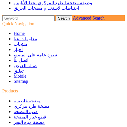
وظيفة مضخة الطرد المركزي لخط الأنابيب
احتياطات لاستخدام مضخات الحريق
Advanced Search
Quick Navigation
Home
معلومات عنا
منتجات
أخبار
نظرة عامة على المصنع
اتصل بنا
صالة العرض
تعليق
Mobile
Sitemap
Products
مضخة غاطسة
مضخة طرد مركزي
صب المضخة
قطع غيار المضخة
مضخة مياه البحر