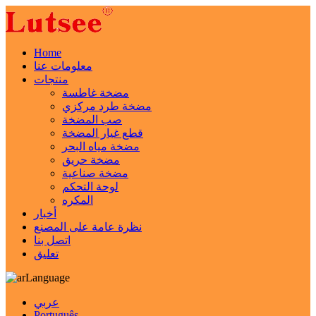
Home
معلومات عنا
منتجات
مضخة غاطسة
مضخة طرد مركزي
صب المضخة
قطع غيار المضخة
مضخة مياه البحر
مضخة حريق
مضخة صناعية
لوحة التحكم
المكره
أخبار
نظرة عامة على المصنع
اتصل بنا
تعليق
Language
عربي
Português