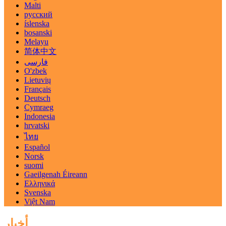
Malti
русский
íslenska
bosanski
Melayu
简体中文
فارسی
O'zbek
Lietuvių
Français
Deutsch
Cymraeg
Indonesia
hrvatski
ไทย
Español
Norsk
suomi
Gaeilgenah Éireann
Ελληνικά
Svenska
Việt Nam
أخبار