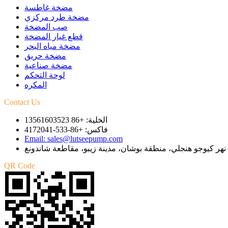
مضخة غاطسة
مضخة طرد مركزي
صب المضخة
قطع غيار المضخة
مضخة مياه البحر
مضخة حريق
مضخة صناعية
لوحة التحكم
المكره
Contact Us
الخلية: +86 13561603523
فاكس: +86-533-4172041
Email: sales@lutseepump.com
QR Code