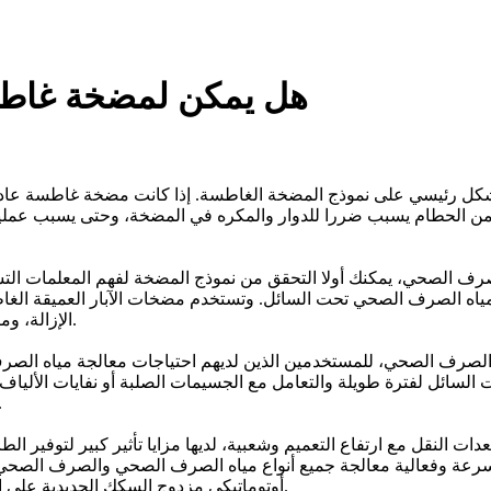
هل يمكن لمضخة غاط
رئيسي على نموذج المضخة الغاطسة. إذا كانت مضخة غاطسة عادية أ
الحطام يسبب ضررا للدوار والمكره في المضخة، وحتى يسبب عملية ال
صرف الصحي، يمكنك أولا التحقق من نموذج المضخة لفهم المعلمات التش
صرف الصحي تحت السائل. وتستخدم مضخات الآبار العميقة الغاطسة الع
الإزالة، وما إلى ذلك، لا يمكن التعامل مع السوائل التي تحتوي على جزيئات صلبة.
 الصرف الصحي، للمستخدمين الذين لديهم احتياجات معالجة مياه ال
لسائل لفترة طويلة والتعامل مع الجسيمات الصلبة أو نفايات الألياف
الرجوع إلى النموذجين التاليين ل
 بسرعة وفعالية معالجة جميع أنواع مياه الصرف الصحي والصرف الصحي.
أوتوماتيكي مزدوج السكك الحديدية على النحو المطلوب، مما يجعل التثبيت والصيانة في المستقبل أكثر ملاءمة.