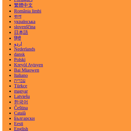
繁體中文
România limbi
বাংলা
українська
slovenščina
日本語
हिंदी
اردو
Nederlands
dansk
Polski
Kreyòl Ayisyen
Bai Miaowen
Italiano
עברית
Türkçe
magyar
Latviešu
한국어
Čeština
Català
Български
Eesti
English