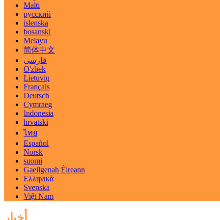
Malti
русский
íslenska
bosanski
Melayu
简体中文
فارسی
O'zbek
Lietuvių
Français
Deutsch
Cymraeg
Indonesia
hrvatski
ไทย
Español
Norsk
suomi
Gaeilgenah Éireann
Ελληνικά
Svenska
Việt Nam
أخبار