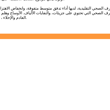
الصرف الصحي التي تحتوي على جزيئات، والنفايات الألياف. الأوساخ وهل
العادم والإخلاء ، ولها خصائص عدم التسرب ، ويمكن أن يصل عمق السائل إلى 15 مترا.