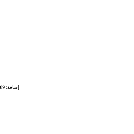
إضافة: 89 نهر كيوجو هنجلي، منطقة بوشان، مدينة زيبو، مقاطعة شاندونغ