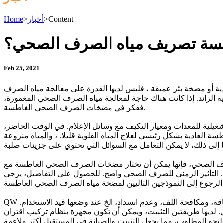
Content
>
أخبار
>
Home
سة تصريف مياه الصرف الصحي؟
Feb 25, 2021
و مضخة بئر عميقة ، فليس لديها القدرة على معالجة مياه الصرف
زائد. إذا كانت هناك حاجة لمعالجة مياه الصرف الصحي المغمورة،
ففكر في مضخات الصرف الصحي الغاطسة.
غيلية للمعدات ومعيار التكيف مع وسائل الإعلام. في الوقت الحاضر،
ادية بشكل رئيسي لعلاج المياه القلوية قليلا. ، والمياه منزوعة
صرف الصحي، فإنها يمكن أن تختار مضخات الصرف الصحي الغاطسة مع
. التأثير الزمني للصرف الصحي واضح. للحصول على التفاصيل، يرجى
مضخة مياه الصرف الصحي الغاطسة.
QW نوع مضخة مياه الصرف الصحي الغاطسة: سواء كان ذلك هو معدات النقل مع ارتفاع التعميم وشعبية، لديها مزايا تأثير كبير لتوفير الطاقة، ومكافحة اللف، وعدم انسداد، الخ عند وضعها قيد الاستخدام.
 لديها طريقتين التثبيت، ويمكن أن تكون مجهزة بنظام تركيب اقتران