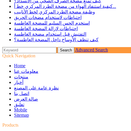
كيف تمنع مضخة الصرف الصحي من الانسداد؟
كيفية استنفاد الهواء من مضخة الطرد المركزي خط أ...
وظيفة مضخة الطرد المركزي لخط الأنابيب
احتياطات لاستخدام مضخات الحريق
استخدم الحس السليم للمضخة الغاطسة
احتياطات لإزالة المضخة الغاطسة
التفتيش قبل استخدام مضخة الغاطسة
كيف تنظف الأوساخ داخل المضخة الغاطسة؟
Advanced Search
Quick Navigation
Home
معلومات عنا
منتجات
أخبار
نظرة عامة على المصنع
اتصل بنا
صالة العرض
تعليق
Mobile
Sitemap
Products