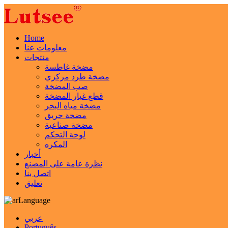
Home
معلومات عنا
منتجات
مضخة غاطسة
مضخة طرد مركزي
صب المضخة
قطع غيار المضخة
مضخة مياه البحر
مضخة حريق
مضخة صناعية
لوحة التحكم
المكره
أخبار
نظرة عامة على المصنع
اتصل بنا
تعليق
Language
عربي
Português