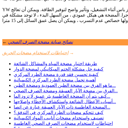
YW نوع مضخة مياه الصرف الصحي المغمورة: بالمقارنة مع مضخة الصرف الصحي التقليدية، لديها أداء تدفق متوسط متفوقة، وانخفاض الاهتزاز باس أثناء التشغيل، وتأثير واضح لتوفير الطاقة. ويمكن أن تعالج
م جرا. المضخة هي هيكل عمودي ، من السهل البدء ، لا توجد مشكلة في
نصائح صيانة مضخة الصرف الصحي
←
→
احتياطات لاستخدام مضخات الحريق
طريقة اختيار مضخة المياه والمشاكل الشائعة
كيفية حل مشكلة الختم الميكانيكي لمضخة الدوار
كيفية تحسين فقد قدرة مضخة الطرد المركزي
أهمية تحمل مضخة الطرد المركزي الكيميائية
ما هو الفرق بين مضخة الطين العمودية ومضخة الطين...
الفرق بين مضخة الآبار العميقة ومضخة الصرف الصحي...
كيف يتم أن المضخة الغاطسة بئر عميق لا تزود الما...
أسباب الأعطال الشائعة واستكشاف الأخطاء وإصلاحها...
المضخة الغاطسة ذات الآبار العميقة عبارة عن اتصا...
كيف تتحكم مضخات الطرد المركزي في التدفق؟
تصنيف واستخدام مضخات أنابيب المواد الكيميائية
احتياطات لاستخدام مضخات الصرف الصحي الغاطسة