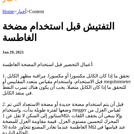
Content
>
أخبار
>
Home
التفتيش قبل استخدام مضخة
الغاطسة
Jan 29, 2021
أعمال التحضير قبل استخدام المضخة الغاطسة:
1. تحقق ما إذا كان الكابل مكسورا أو مكسورا. مراقبة مظهر الكابل
قبل الاستخدام، واستخدام مقياس متعدد المقاييس أو megohmmeter
للتحقق ما إذا كان الكابل متصلا. يجب أن يكون هناك تسرب النفط
في منفذ الكابل.
2. قبل أن يتم استخدام مضخة جديدة أو مضخة الاستعداد التي تم
وضعها لفترة طويلة بدأت، واستخدام megger لقياس العزل من
ستاتور إلى السكن لا تقل عن 1MΩ، وإلا ينبغي أن يجفف اللفات
المحرك لتحسين مستوى العزل. قيمة مقاومة العزل للمضخة
الغاطسة عندما تغادر المصنع تتجاوز عادة 50 MΩ عند قياسها في
الحالة الباردة.