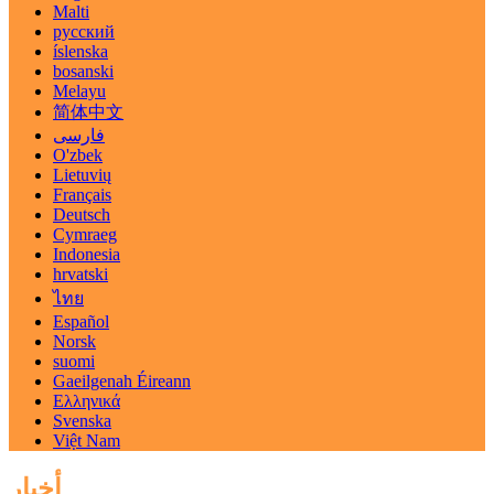
Malti
русский
íslenska
bosanski
Melayu
简体中文
فارسی
O'zbek
Lietuvių
Français
Deutsch
Cymraeg
Indonesia
hrvatski
ไทย
Español
Norsk
suomi
Gaeilgenah Éireann
Ελληνικά
Svenska
Việt Nam
أخبار