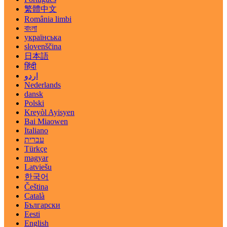
繁體中文
România limbi
বাংলা
українська
slovenščina
日本語
हिंदी
اردو
Nederlands
dansk
Polski
Kreyòl Ayisyen
Bai Miaowen
Italiano
עברית
Türkçe
magyar
Latviešu
한국어
Čeština
Català
Български
Eesti
English