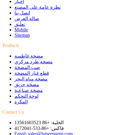
أخبار
نظرة عامة على المصنع
اتصل بنا
صالة العرض
تعليق
Mobile
Sitemap
Products
مضخة غاطسة
مضخة طرد مركزي
صب المضخة
قطع غيار المضخة
مضخة مياه البحر
مضخة حريق
مضخة صناعية
لوحة التحكم
المكره
Contact Us
الخلية: +86 13561603523
فاكس: +86-533-4172041
Email: sales@lutseepump.com