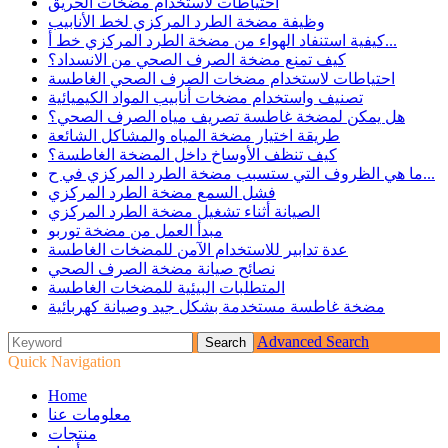
احتياطات لاستخدام مضخات الحريق
وظيفة مضخة الطرد المركزي لخط الأنابيب
كيفية استنفاد الهواء من مضخة الطرد المركزي خط أ...
كيف تمنع مضخة الصرف الصحي من الانسداد؟
احتياطات لاستخدام مضخات الصرف الصحي الغاطسة
تصنيف واستخدام مضخات أنابيب المواد الكيميائية
هل يمكن لمضخة غاطسة تصريف مياه الصرف الصحي؟
طريقة اختيار مضخة المياه والمشاكل الشائعة
كيف تنظف الأوساخ داخل المضخة الغاطسة؟
ما هي الظروف التي ستسبب مضخة الطرد المركزي في ح...
فشل السمع مضخة الطرد المركزي
الصيانة أثناء تشغيل مضخة الطرد المركزي
مبدأ العمل من مضخة توربو
عدة تدابير للاستخدام الآمن للمضخات الغاطسة
نصائح صيانة مضخة الصرف الصحي
المتطلبات البيئية للمضخات الغاطسة
مضخة غاطسة مستخدمة بشكل جيد وصيانة كهربائية
Advanced Search
Quick Navigation
Home
معلومات عنا
منتجات