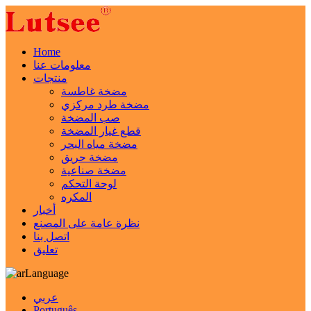
Home
معلومات عنا
منتجات
مضخة غاطسة
مضخة طرد مركزي
صب المضخة
قطع غيار المضخة
مضخة مياه البحر
مضخة حريق
مضخة صناعية
لوحة التحكم
المكره
أخبار
نظرة عامة على المصنع
اتصل بنا
تعليق
Language
عربي
Português