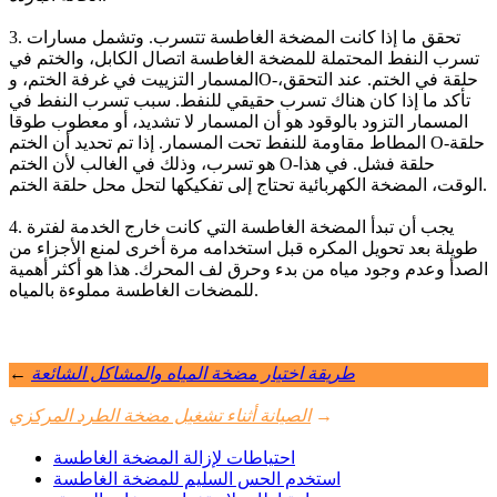
3. تحقق ما إذا كانت المضخة الغاطسة تتسرب. وتشمل مسارات
تسرب النفط المحتملة للمضخة الغاطسة اتصال الكابل، والختم في
المسمار التزييت في غرفة الختم، وO-حلقة في الختم. عند التحقق،
تأكد ما إذا كان هناك تسرب حقيقي للنفط. سبب تسرب النفط في
المسمار التزود بالوقود هو أن المسمار لا تشديد، أو معطوب طوقا
المطاط مقاومة للنفط تحت المسمار. إذا تم تحديد أن الختم O-حلقة
هو تسرب، وذلك في الغالب لأن الختم O-حلقة فشل. في هذا
الوقت، المضخة الكهربائية تحتاج إلى تفكيكها لتحل محل حلقة الختم.
4. يجب أن تبدأ المضخة الغاطسة التي كانت خارج الخدمة لفترة
طويلة بعد تحويل المكره قبل استخدامه مرة أخرى لمنع الأجزاء من
الصدأ وعدم وجود مياه من بدء وحرق لف المحرك. هذا هو أكثر أهمية
للمضخات الغاطسة مملوءة بالمياه.
طريقة اختيار مضخة المياه والمشاكل الشائعة
←
→
الصيانة أثناء تشغيل مضخة الطرد المركزي
احتياطات لإزالة المضخة الغاطسة
استخدم الحس السليم للمضخة الغاطسة