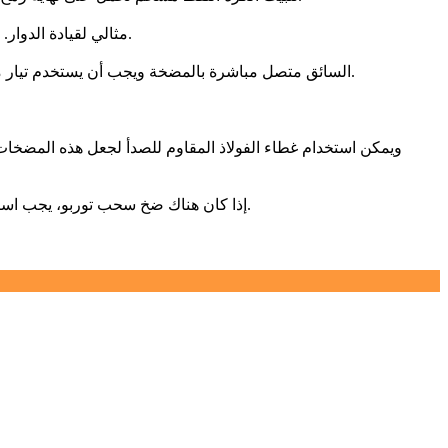
محرك DC بدون فرشاة الذي يمكنه دعم تردد دوران يصل إلى 1500HZ مثالي لقيادة الدوار. يسمح هذا التردد للشفرات بالوصول إلى السرعة المطلوبة لضخ الغاز.
السائق متصل مباشرة بالمضخة ويجب أن يستخدم تيار مباشر 24 فولت أو 48 فولت أو 72 فولت. يمكن استخدام إما مصدر طاقة خارجي أو وحدة إمداد طاقة متكاملة مع الوحدة الإلكترونية للمضخة.
ويمكن استخدام غطاء الفولاذ المقاوم للصدأ لجعل هذه المضخات
إذا كان هناك ضخ سحب توربو، يجب استخدام مضخة الحجاب الحاجز على مرحلتين كمضخة احتياطية. ومع ذلك، نظرا لانخفاض سرعة الضخ، فإنه يأخذ وقتا طويلا لتفريغ حاوية كبيرة.