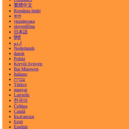
繁體中文
România limbi
বাংলা
українська
slovenščina
日本語
हिंदी
اردو
Nederlands
dansk
Polski
Kreyòl Ayisyen
Bai Miaowen
Italiano
עברית
Türkçe
magyar
Latviešu
한국어
Čeština
Català
Български
Eesti
English