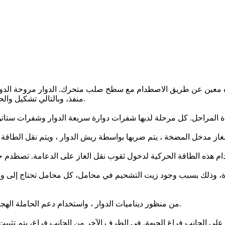
جاه معين عن طريق الاصطدام مع سطح صلب متحرك. الدوار مروحة الد
منفذ، وبالتالي تشكيل والحفاظ على حالة فراغ. وفي ما يلي هو فهم مبدأ العمل من مضخة توربو.
ة، وذلك بسبب وجود زيت التشحيم في محامل، كل محامل تحتاج إلى وضعه
من منظور ديناميات الدوار ، واستخدام دعم الحاملة الهجين هو أكثر فائدة. محامل الهجين تتطلب استخدام مفهوم تحمل مزدوج.