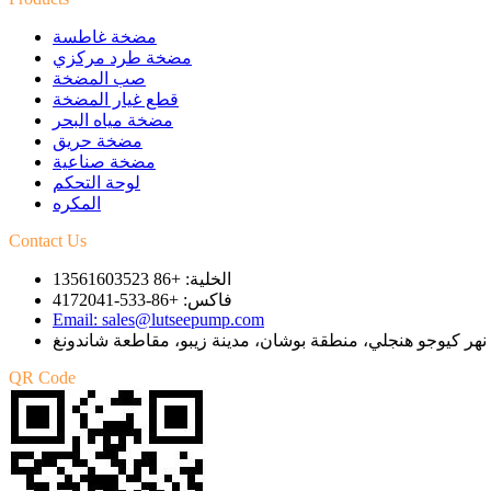
مضخة غاطسة
مضخة طرد مركزي
صب المضخة
قطع غيار المضخة
مضخة مياه البحر
مضخة حريق
مضخة صناعية
لوحة التحكم
المكره
Contact Us
الخلية: +86 13561603523
فاكس: +86-533-4172041
Email: sales@lutseepump.com
QR Code