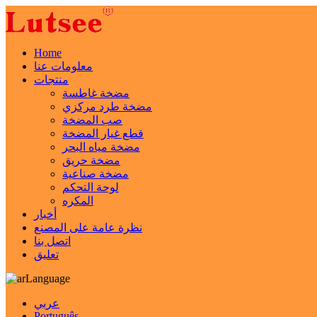
Home
معلومات عنا
منتجات
مضخة غاطسة
مضخة طرد مركزي
صب المضخة
قطع غيار المضخة
مضخة مياه البحر
مضخة حريق
مضخة صناعية
لوحة التحكم
المكره
أخبار
نظرة عامة على المصنع
اتصل بنا
تعليق
Language
عربي
Português