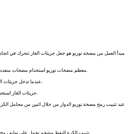
مبدأ العمل من مضخة توربو هو جعل جزيئات الغاز تتحرك في ات
معظم مضخات توربو استخدام مضخات متعددة المراحل. كل مرحلة لديها شفرات دوارة سريعة الدوار وشفرات ستاتور. المضخة تعمل مثل ضاغط، الذي يعطي الطاقة للغاز بدلا من طرده.
عندما تدخل جزيئات الغاز مدخل المضخة ، يتم ضربها بواسطة ريش الدوار ، ويتم نقل الطاقة الميكانيكية للشفرات إلى جزيئات الغاز ، وبالتالي منحهم طاقة حركية.
جزيئات الغاز استخدام هذه الطاقة الحركية لدخول ثقوب نقل الغاز على الدعامة. تصطدم جزيئات الغاز بسطح الدوار مرة أخرى ، ثم تنتقل إلى الخارج إلى المنفذ.
عند تثبيت رمح مضخة توربو الدوار من خلال اثنين من محامل الكر
تثبيت الكرة النفط مشحم تحمل على نهاية رمح على الجانب فراغ الجبهة. في الطرف الآخر من الجانب فراغ، يتم تثبيت صيانة خالية من ارتداء تحمل المغناطيس الدائم لمركز الدوار شعاعيا.