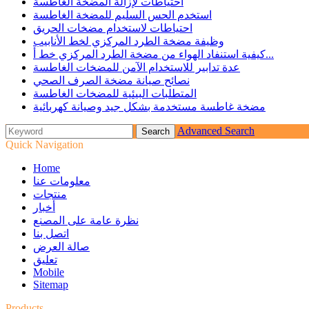
احتياطات لإزالة المضخة الغاطسة
استخدم الحس السليم للمضخة الغاطسة
احتياطات لاستخدام مضخات الحريق
وظيفة مضخة الطرد المركزي لخط الأنابيب
كيفية استنفاد الهواء من مضخة الطرد المركزي خط أ...
عدة تدابير للاستخدام الآمن للمضخات الغاطسة
نصائح صيانة مضخة الصرف الصحي
المتطلبات البيئية للمضخات الغاطسة
مضخة غاطسة مستخدمة بشكل جيد وصيانة كهربائية
Advanced Search
Quick Navigation
Home
معلومات عنا
منتجات
أخبار
نظرة عامة على المصنع
اتصل بنا
صالة العرض
تعليق
Mobile
Sitemap
Products