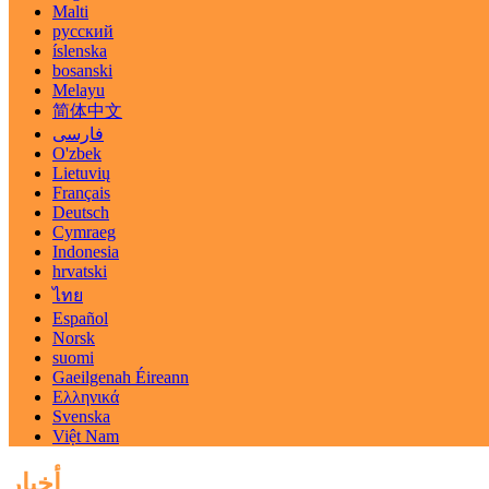
Malti
русский
íslenska
bosanski
Melayu
简体中文
فارسی
O'zbek
Lietuvių
Français
Deutsch
Cymraeg
Indonesia
hrvatski
ไทย
Español
Norsk
suomi
Gaeilgenah Éireann
Ελληνικά
Svenska
Việt Nam
أخبار