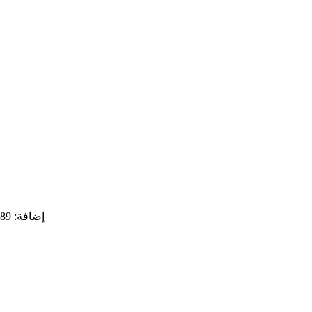
إضافة: 89 نهر كيوجو هنجلي، منطقة بوشان، مدينة زيبو، مقاطعة شاندونغ