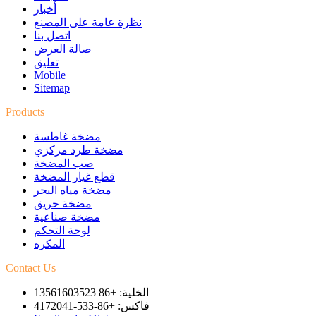
أخبار
نظرة عامة على المصنع
اتصل بنا
صالة العرض
تعليق
Mobile
Sitemap
Products
مضخة غاطسة
مضخة طرد مركزي
صب المضخة
قطع غيار المضخة
مضخة مياه البحر
مضخة حريق
مضخة صناعية
لوحة التحكم
المكره
Contact Us
الخلية: +86 13561603523
فاكس: +86-533-4172041