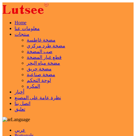
Home
معلومات عنا
منتجات
مضخة غاطسة
مضخة طرد مركزي
صب المضخة
قطع غيار المضخة
مضخة مياه البحر
مضخة حريق
مضخة صناعية
لوحة التحكم
المكره
أخبار
نظرة عامة على المصنع
اتصل بنا
تعليق
Language
عربي
Português