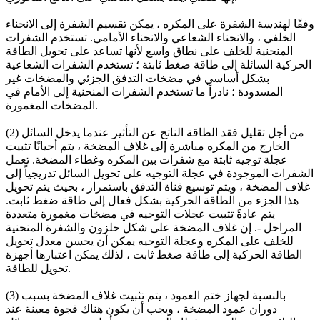
وفقًا لهندسة الشفرة على المكره ، يمكن تقسيم الشفرة إلى الانحناء
الخلفي ، والانحناء الشعاعي والانحناء الأمامي. تستخدم الشفرات
المنحنية للخلف على نطاق واسع لأنها تساعد على تحويل الطاقة
الحركية السائلة إلى طاقة ضغط ثابتة ؛ تستخدم الشفرات الشعاعية
بشكل أساسي في مضخات التدفق الجزئي والمضخات غير
المسدودة ؛ نادراً ما تستخدم الشفرات المنحنية إلى الأمام في
المضخات المغمورة.
(2) من أجل تقليل فقد الطاقة الناتج عن التأثير عندما يدخل السائل
الخارج من المكره مباشرة إلى غلاف المضخة ، يتم أحيانًا تثبيت
عجلة توجيه ثابتة مع شفرات بين المكره وغطاء المضخة. تعمل
الشفرات الموجودة في عجلة التوجيه على تحويل السائل تدريجياً إلى
غلاف المضخة ، ويتم توسيع قناة التدفق باستمرار ، بحيث يتم تحويل
هذا الجزء من الطاقة الحركية بشكل فعال إلى طاقة ضغط ثابت.
يتم عادةً تثبيت عجلات التوجيه في مضخات مغمورة متعددة
المراحل -. إن غلاف المضخة على شكل حلزون والشفرة المنحنية
للخلف على المكره وعجلة التوجيه يمكن أن يحسن معدل تحويل
الطاقة الحركية إلى طاقة ضغط ثابت ، لذلك يمكن اعتبارها أجهزة
تحويل للطاقة.
(3) بالنسبة لجهاز ختم العمود ، يتم تثبيت غلاف المضخة بسبب
دوران عمود المضخة ، ويجب أن يكون هناك فجوة معينة عند