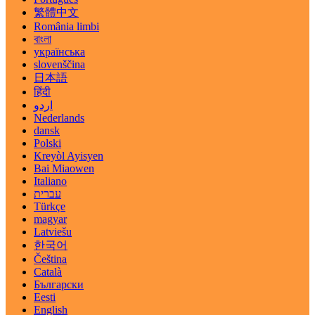
繁體中文
România limbi
বাংলা
українська
slovenščina
日本語
हिंदी
اردو
Nederlands
dansk
Polski
Kreyòl Ayisyen
Bai Miaowen
Italiano
עברית
Türkçe
magyar
Latviešu
한국어
Čeština
Català
Български
Eesti
English