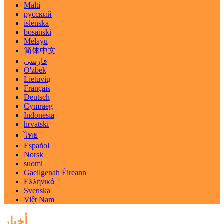
Malti
русский
íslenska
bosanski
Melayu
简体中文
فارسی
O'zbek
Lietuvių
Français
Deutsch
Cymraeg
Indonesia
hrvatski
ไทย
Español
Norsk
suomi
Gaeilgenah Éireann
Ελληνικά
Svenska
Việt Nam
أخبار