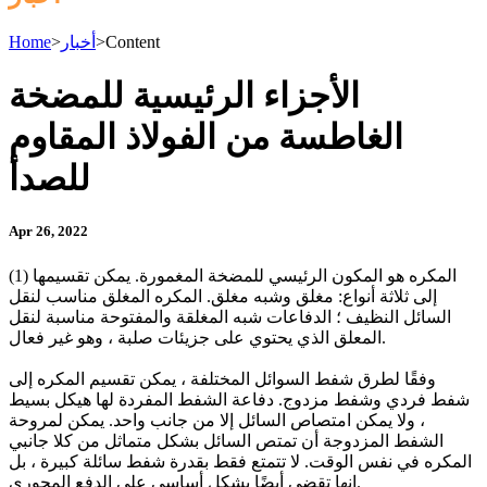
Content
>
أخبار
>
Home
الأجزاء الرئيسية للمضخة
الغاطسة من الفولاذ المقاوم
للصدأ
Apr 26, 2022
(1) المكره هو المكون الرئيسي للمضخة المغمورة. يمكن تقسيمها
إلى ثلاثة أنواع: مغلق وشبه مغلق. المكره المغلق مناسب لنقل
السائل النظيف ؛ الدفاعات شبه المغلقة والمفتوحة مناسبة لنقل
المعلق الذي يحتوي على جزيئات صلبة ، وهو غير فعال.
وفقًا لطرق شفط السوائل المختلفة ، يمكن تقسيم المكره إلى
شفط فردي وشفط مزدوج. دفاعة الشفط المفردة لها هيكل بسيط
، ولا يمكن امتصاص السائل إلا من جانب واحد. يمكن لمروحة
الشفط المزدوجة أن تمتص السائل بشكل متماثل من كلا جانبي
المكره في نفس الوقت. لا تتمتع فقط بقدرة شفط سائلة كبيرة ، بل
إنها تقضي أيضًا بشكل أساسي على الدفع المحوري.