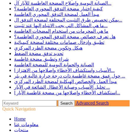
الصيانة اليومية وإصلاح المضخة الغاطسة للآبار ال...
كيفية اختيار مضخة التدفق المحوري الغاطسة؟
مبدأ العمل لمضخة التدفق المحوري الغاطسة
يمكن تخصيص طرق التثبيت المختلفة لمضخة التدفق ال...
ما هي المشاكل التي يجب الانتباه إليها عند تثبيت...
ما هي المحرمات من استخدام المضخات الغاطسة
هل تعرف خصائص مضخة التدفق المحوري الغاطسة؟
تطبيق وإدخال صمامات مختلفة لمضخة كيميائية
هيكل وتكوين مضخة الطرد المركزي
تحديد تدفق مضخة الضغط
شراء وتطبيق مضخة غاطسة
الصيانة والحماية اليومية للمضخة الغاطسة
الأسباب واستكشاف الأخطاء وإصلاحها من الاهتزاز ا...
حول عمق مضخة غاطسة ذات درجة حرارة عالية في بئر ...
مبدأ العمل والخصائص الهيكلية لمضخة الطرد المركزي
تحليل الأسباب وصيانة الأعطال الشائعة في الآبار ...
استكشاف الأخطاء وإصلاحها من مضخة غاطسة الآبار ا...
Advanced Search
Quick Navigation
Home
معلومات عنا
منتجات