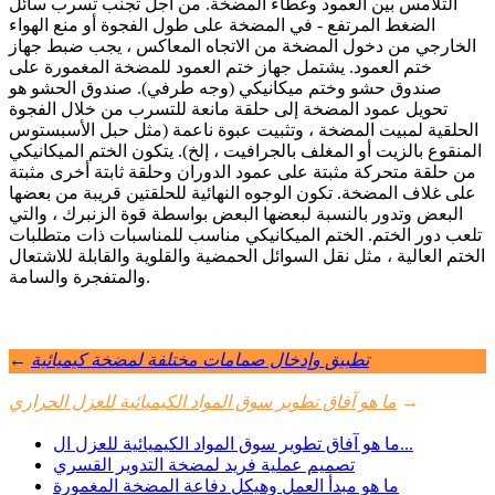
التلامس بين العمود وغطاء المضخة. من أجل تجنب تسرب سائل
الضغط المرتفع - في المضخة على طول الفجوة أو منع الهواء
الخارجي من دخول المضخة من الاتجاه المعاكس ، يجب ضبط جهاز
ختم العمود. يشتمل جهاز ختم العمود للمضخة المغمورة على
صندوق حشو وختم ميكانيكي (وجه طرفي). صندوق الحشو هو
تحويل عمود المضخة إلى حلقة مانعة للتسرب من خلال الفجوة
الحلقية لمبيت المضخة ، وتثبيت عبوة ناعمة (مثل حبل الأسبستوس
المنقوع بالزيت أو المغلف بالجرافيت ، إلخ). يتكون الختم الميكانيكي
من حلقة متحركة مثبتة على عمود الدوران وحلقة ثابتة أخرى مثبتة
على غلاف المضخة. تكون الوجوه النهائية للحلقتين قريبة من بعضها
البعض وتدور بالنسبة لبعضها البعض بواسطة قوة الزنبرك ، والتي
تلعب دور الختم. الختم الميكانيكي مناسب للمناسبات ذات متطلبات
الختم العالية ، مثل نقل السوائل الحمضية والقلوية والقابلة للاشتعال
والمتفجرة والسامة.
تطبيق وإدخال صمامات مختلفة لمضخة كيميائية
←
→
ما هو آفاق تطوير سوق المواد الكيميائية للعزل الحراري
ما هو آفاق تطوير سوق المواد الكيميائية للعزل ال...
تصميم عملية فريد لمضخة التدوير القسري
ما هو مبدأ العمل وهيكل دفاعة المضخة المغمورة