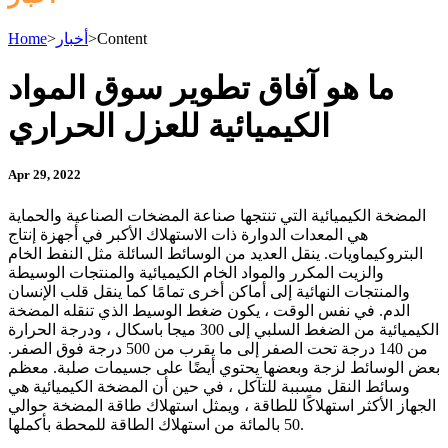
Content
>
أخبار
>
Home
ما هو آفاق تطوير سوق المواد
الكيميائية للعزل الحراري
Apr 29, 2022
المضخة الكيميائية التي تنتجها صناعة المضخات الصناعية والحماية
هي المعدات الدوارة ذات الاستهلاك الأكبر في أجهزة إنتاج
البتروكيماويات. ينقل العديد من الوسائط السائلة مثل النفط الخام
والزيت المكرر والمواد الخام الكيميائية والمنتجات الوسيطة
والمنتجات النهائية إلى أماكن أخرى تمامًا كما ينقل قلب الإنسان
الدم. في نفس الوقت ، يكون ضغط الوسيط الذي تنقله المضخة
الكيميائية من الضغط السلبي إلى 300 ميجا باسكال ، ودرجة الحرارة
من 140 درجة تحت الصفر إلى ما يقرب من 500 درجة فوق الصفر.
بعض الوسائط لزجة وبعضها يحتوي أيضًا على جسيمات صلبة. معظم
وسائط النقل مسببة للتآكل ، في حين أن المضخة الكيميائية هي
الجهاز الأكثر استهلاكًا للطاقة ، ويمثل استهلاك طاقة المضخة حوالي
50 بالمائة من استهلاك الطاقة للمحطة بأكملها.