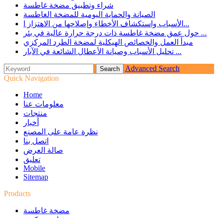
شراء وتطبيق مضخة غاطسة
الصيانة والحماية اليومية للمضخة الغاطسة
الأسباب واستكشاف الأخطاء وإصلاحها من الاهتزاز ا...
حول عمق مضخة غاطسة ذات درجة حرارة عالية في بئر ...
مبدأ العمل والخصائص الهيكلية لمضخة الطرد المركزي
تحليل الأسباب وصيانة الأعطال الشائعة في الآبار ...
Advanced Search
Quick Navigation
Home
معلومات عنا
منتجات
أخبار
نظرة عامة على المصنع
اتصل بنا
صالة العرض
تعليق
Mobile
Sitemap
Products
مضخة غاطسة