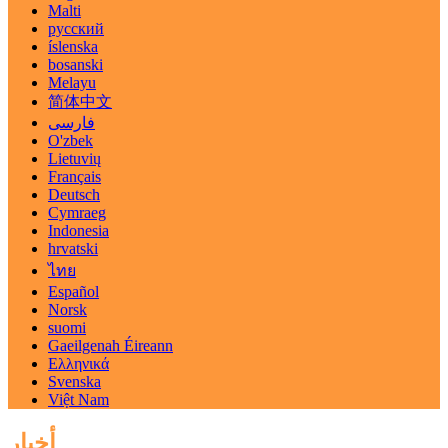
Malti
русский
íslenska
bosanski
Melayu
简体中文
فارسی
O'zbek
Lietuvių
Français
Deutsch
Cymraeg
Indonesia
hrvatski
ไทย
Español
Norsk
suomi
Gaeilgenah Éireann
Ελληνικά
Svenska
Việt Nam
أخبار