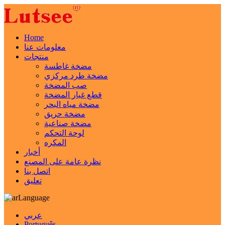
Home
معلومات عنا
منتجات
مضخة غاطسة
مضخة طرد مركزي
صب المضخة
قطع غيار المضخة
مضخة مياه البحر
مضخة حريق
مضخة صناعية
لوحة التحكم
المكره
أخبار
نظرة عامة على المصنع
اتصل بنا
تعليق
Language
عربي
Português