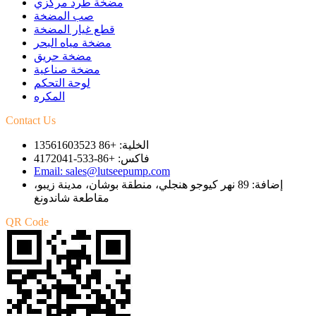
مضخة طرد مركزي
صب المضخة
قطع غيار المضخة
مضخة مياه البحر
مضخة حريق
مضخة صناعية
لوحة التحكم
المكره
Contact Us
الخلية: +86 13561603523
فاكس: +86-533-4172041
Email: sales@lutseepump.com
إضافة: 89 نهر كيوجو هنجلي، منطقة بوشان، مدينة زيبو،
مقاطعة شاندونغ
QR Code