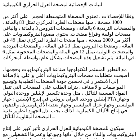
البيانات الإحصائية لمضخة العزل الحراري الكيميائية
وفقًا للإحصاءات ، تحتوي المصفاة المتوسطة الحجم - على أكثر من
1000 مضخة ، منها مضخات الطرد المركزي تمثل 83 بالمائة ،
والمضخات الترددية 6 بالمائة ، ومضخات التروس 3 بالمائة ، والباقي
مضخات لولبية وفراغ مضخات. يحتوي مصنع البتروكيماويات على
أكثر من 2000 مضخة ، منها مضخات الطرد المركزي تمثل 45 في
المائة ، ومضخات التروس تمثل 23 في المائة ، والمضخات الترددية
والمضخات اللولبية تمثل 12 في المائة والمضخات المحجوبة تمثل 6
في المائة. يتم تشغيل هذه المضخات بشكل عام بواسطة المحركات.
مع التطور المستمر لتكنولوجيا صناعة البتروكيماويات وحجمها ،
أصبحت متطلبات مضخات البتروكيماويات أعلى وأعلى. بالإضافة
إلى الاستمرار في تحسين جودة المضخات التقليدية وتوسيع
المواصفات والأصناف ، يتزايد الطلب على المضخات التي تنقل
المواد المسببة للتآكل ، مثل وحدة تكسير الإيثيلين ووحدة البولي
إيثيلين ووحدة البولي بروبلين في إنتاج الإيثيلين ؛ جهاز PTA وجهاز
البوليستر وجهاز غزل البوليستر وجهاز تغذية الأكريلونيتريل والدهون
في إنتاج الألياف الكيماوية. لذلك ، يجب بذل الجهود لتطوير تقنية
المضخة المقاومة للتآكل -.
سيكون للمضخة الكيميائية للعزل الحراري تأثير كبير على إنتاج
البتروكيماويات والبناء من خلال أدائها وجودتها وعمرها التشغيلي. مع