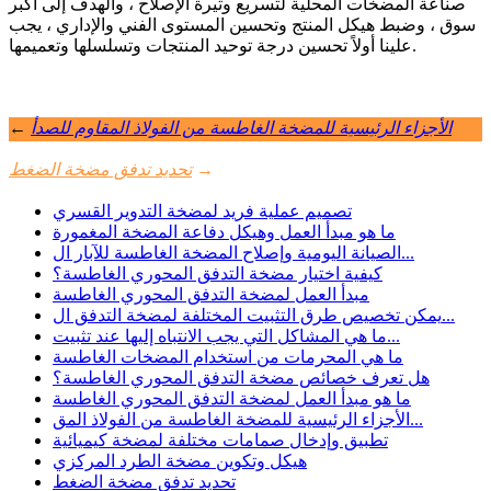
صناعة المضخات المحلية لتسريع وتيرة الإصلاح ، والهدف إلى أكبر
سوق ، وضبط هيكل المنتج وتحسين المستوى الفني والإداري ، يجب
علينا أولاً تحسين درجة توحيد المنتجات وتسلسلها وتعميمها.
الأجزاء الرئيسية للمضخة الغاطسة من الفولاذ المقاوم للصدأ
←
→
تحديد تدفق مضخة الضغط
تصميم عملية فريد لمضخة التدوير القسري
ما هو مبدأ العمل وهيكل دفاعة المضخة المغمورة
الصيانة اليومية وإصلاح المضخة الغاطسة للآبار ال...
كيفية اختيار مضخة التدفق المحوري الغاطسة؟
مبدأ العمل لمضخة التدفق المحوري الغاطسة
يمكن تخصيص طرق التثبيت المختلفة لمضخة التدفق ال...
ما هي المشاكل التي يجب الانتباه إليها عند تثبيت...
ما هي المحرمات من استخدام المضخات الغاطسة
هل تعرف خصائص مضخة التدفق المحوري الغاطسة؟
ما هو مبدأ العمل لمضخة التدفق المحوري الغاطسة
الأجزاء الرئيسية للمضخة الغاطسة من الفولاذ المق...
تطبيق وإدخال صمامات مختلفة لمضخة كيميائية
هيكل وتكوين مضخة الطرد المركزي
تحديد تدفق مضخة الضغط