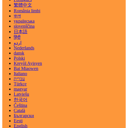
繁體中文
România limbi
বাংলা
українська
slovenščina
日本語
हिंदी
اردو
Nederlands
dansk
Polski
Kreyòl Ayisyen
Bai Miaowen
Italiano
עברית
Türkçe
magyar
Latviešu
한국어
Čeština
Català
Български
Eesti
English