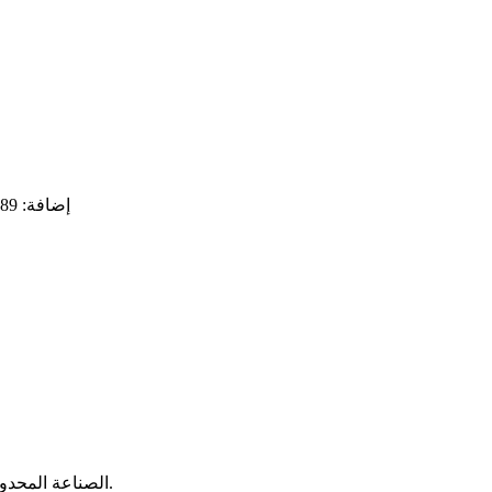
إضافة: 89 نهر كيوجو هنجلي، منطقة بوشان، مدينة زيبو، مقاطعة شاندونغ
حقوق الطبع والنشر © شاندونغ Lutseepump الصناعة المحدودة. كل الحقوق محفوظة.