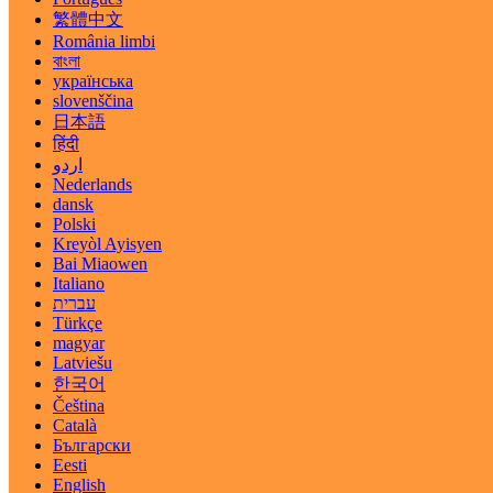
繁體中文
România limbi
বাংলা
українська
slovenščina
日本語
हिंदी
اردو
Nederlands
dansk
Polski
Kreyòl Ayisyen
Bai Miaowen
Italiano
עברית
Türkçe
magyar
Latviešu
한국어
Čeština
Català
Български
Eesti
English