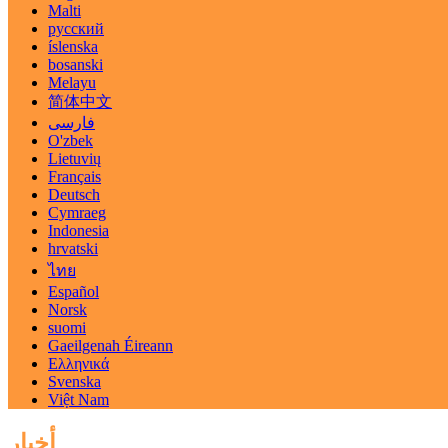
Malti
русский
íslenska
bosanski
Melayu
简体中文
فارسی
O'zbek
Lietuvių
Français
Deutsch
Cymraeg
Indonesia
hrvatski
ไทย
Español
Norsk
suomi
Gaeilgenah Éireann
Ελληνικά
Svenska
Việt Nam
أخبار