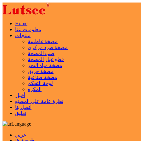
Home
معلومات عنا
منتجات
مضخة غاطسة
مضخة طرد مركزي
صب المضخة
قطع غيار المضخة
مضخة مياه البحر
مضخة حريق
مضخة صناعية
لوحة التحكم
المكره
أخبار
نظرة عامة على المصنع
اتصل بنا
تعليق
Language
عربي
Português