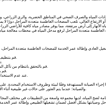
ات المياه والصرف الصحي في المناطق الحضرية، والري الزراعي، واس
و الارتفاع العالي، تلعب المضخات الغاطسة متعددة المراحل دورًا لا ي
اه الأنهار إلى أرض مرتفعة، مما يوفر مصادر مياه كافية للأراضي الز
1. قم بتنظيف الحطام والأوساخ خارج مضخة المياه بانتظام للحفاظ على نظافتها.
2. تحقق من أداء الختم لمضخة المياه للتأكد من عدم غمر جزء المحرك.
3. قم بالتحقق بانتظام من تآكل المكره والمحامل، وقم باستبدالهما على الفور في حالة وجود أي تآكل.
4. قم بالتحقق بانتظام من أداء العزل للكابلات لضمان السلامة والموثوقية.
5. عند عدم الاستخدام لفترة طويلة، يجب إزالة مضخة المياه من الماء وتجفيفها وتخزينها.
ًا إجراء الصيانة المستهدفة وفقًا لبيئة وظروف الاستخدام المحددة. على 
والصيانة؛ عندما يتم العثور على حالات غير طبيعية أثناء الاستخدام، يجب إيقاف الآلة في الوقت المناسب للفحص والتعامل معها.
مة لضخ المياه، لديها مجموعة واسعة من التطبيقات في مختلف المجالا
 وصيانتها بشكل أفضل لضمان تشغيلها الطبيعي وإطالة عمر الخدمة. وف