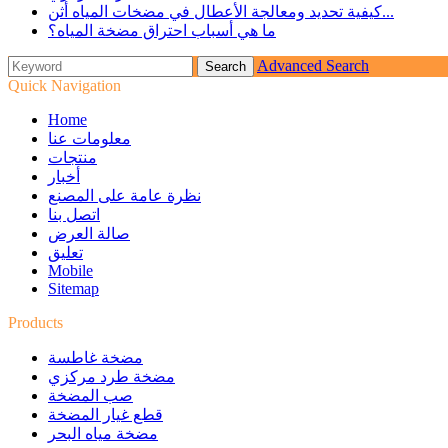
كيفية تحديد ومعالجة الأعطال في مضخات المياه أثن...
ما هي أسباب احتراق مضخة المياه؟
Advanced Search
Quick Navigation
Home
معلومات عنا
منتجات
أخبار
نظرة عامة على المصنع
اتصل بنا
صالة العرض
تعليق
Mobile
Sitemap
Products
مضخة غاطسة
مضخة طرد مركزي
صب المضخة
قطع غيار المضخة
مضخة مياه البحر