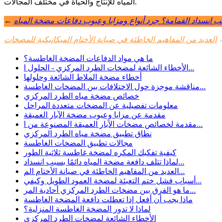
المياه للإنتاج والحياة في مختلف المجالات.
سبب انسداد القمامة؟ جرد أنواع ومزايا وعيوب دفاعات مضخة المياه
←
العديد من المفاهيم الخاطئة في صيانة الأختام الميكانيكية للمضخات
ما هي مواد الدفاعات المضخة الغاطسة؟
الأخطاء الشائعة لمضخات الطرد المركزي - الحلول ا...
أخطاء مضخة الملاط الشائعة وحلولها
مناقشة موجزة حول الاختلافات بين المضخات الغاطسة...
خصائص مضخة مياه الطرد المركزي
معلومات تفصيلية عن المضخات متعددة المراحل
مقدمة عن مزايا وعيوب مضخة الآبار العميقة
مقدمة لخصائص مضخات الآبار العميقة المصنوعة من ا...
نطاق تطبيق مضخة مياه الطرد المركزي
مجالات تطبيق المضخات الغاطسة
كيفية تفكيك المكره لمضخة غاطسة ثلاثية الطور
لماذا تتلف دافعة مضخة المياه دائمًا بسبب انسداد...
العديد من المفاهيم الخاطئة في صيانة الأختام الم...
أسباب فشل ختم التعبئة لمضخة العمود الطويل وكيفي...
ما هو الفرق بين مضخات الطرد المركزي أحادية المر...
ماذا يجب أن أفعل إذا تعطلت دافعة المضخة الغاطسة
لماذا لا تدور المضخة الغاطسة المنزلية؟
الأخطاء الشائعة لمضخات الطرد المركزي