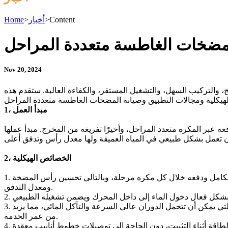
Content
>
أخبار
>
Home
للمضخات الغاطسة متعددة المراحل
Nov 20, 2024
والتركيب السهل، والتشغيل المستقر، والكفاءة العالية. ستقدم هذه
1، مبدأ العمل
عبر المكره متعدد المراحل، وأخيرًا تفريغه من المخرج. مبدأ عملها
2، الخصائص الهيكلية
1. تصميم المكره متعدد المراحل: المضخة الغاطسة متعددة المراحل تعتمد تصميم المكره متعدد المراحل، والذي يسمح بضغط تدفق المياه بالكامل ودفعه خلال كل مكره مرحلة، وبالتالي تحسين رأس المضخة
ومعدل التدفق.
3. مواد مقاومة للتآكل: المكونات الرئيسية مثل الدفاعات والمحامل للمضخات الغاطسة متعددة المراحل مصنوعة من مواد مقاومة للتآكل، والتي يمكن أن تتحمل الدوران عالي السرعة والتآكل المائي، مما يزيد
من عمر الخدمة.