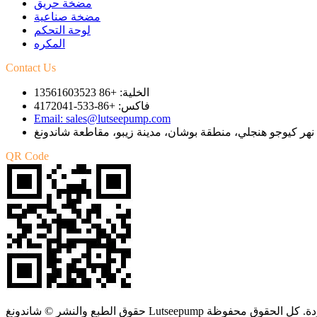
مضخة حريق
مضخة صناعية
لوحة التحكم
المكره
Contact Us
الخلية: +86 13561603523
فاكس: +86-533-4172041
Email: sales@lutseepump.com
QR Code