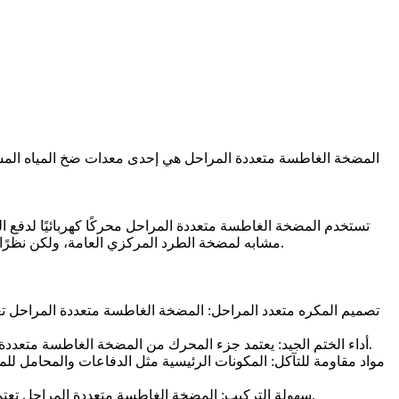
المضخة الغاطسة متعددة المراحل هي إحدى معدات ضخ المياه المستخ
تستخدم المضخة الغاطسة متعددة المراحل محركًا كهربائيًا لدفع ا
مشابه لمضخة الطرد المركزي العامة، ولكن نظرًا لتصميمها وبنيتها الخاصة، يمكن للمضخات الغاطسة متعددة المراحل أن تعمل بشكل طبيعي في المياه العميقة ولها معدل رأس وتدفق أعلى.
2. أداء الختم الجيد: يعتمد جزء المحرك من المضخة الغاطسة متعددة المراحل على تصميم مانع للتسرب مقاوم للماء، والذي يمكن أن يمنع بشكل فعال دخول الماء إلى داخل المحرك ويضمن تشغيله الطبيعي.
4. سهولة التركيب: المضخة الغاطسة متعددة المراحل تعتمد تصميمًا متكاملاً، وتحتاج فقط إلى وضعها في الماء وتوصيلها بمصدر الطاقة أثناء التثبيت، دون الحاجة إلى توصيلات خطوط أنابيب معقدة.