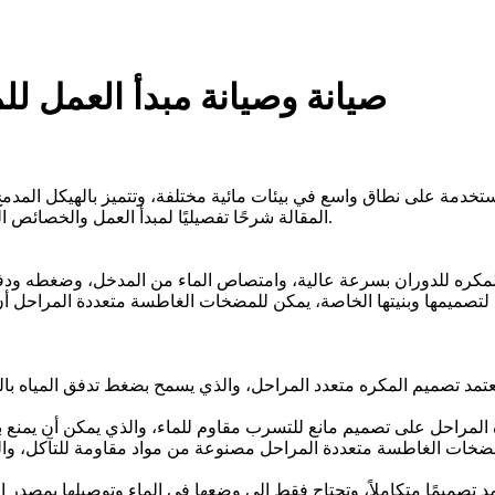
صيانة وصيانة مبدأ العمل 
دمة على نطاق واسع في بيئات مائية مختلفة، وتتميز بالهيكل المدمج، 
المقالة شرحًا تفصيليًا لمبدأ العمل والخصائص الهيكلية ومجالات التطبيق وصيانة المضخات الغاطسة متعددة المراحل.
لمكره للدوران بسرعة عالية، وامتصاص الماء من المدخل، وضغطه ودفعه 